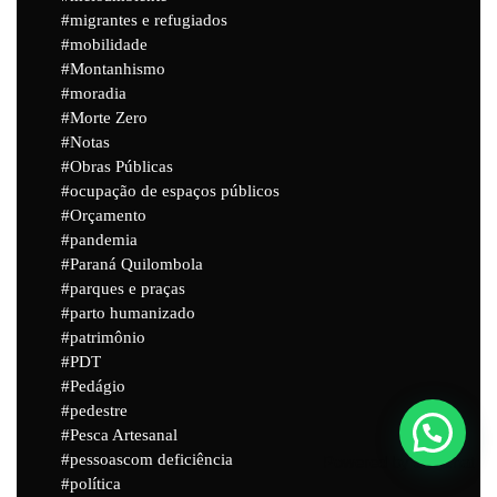
migrantes e refugiados
mobilidade
Montanhismo
moradia
Morte Zero
Notas
Obras Públicas
ocupação de espaços públicos
Orçamento
pandemia
Paraná Quilombola
parques e praças
parto humanizado
patrimônio
PDT
Pedágio
pedestre
Pesca Artesanal
pessoascom deficiência
Powered by
Joinchat
política