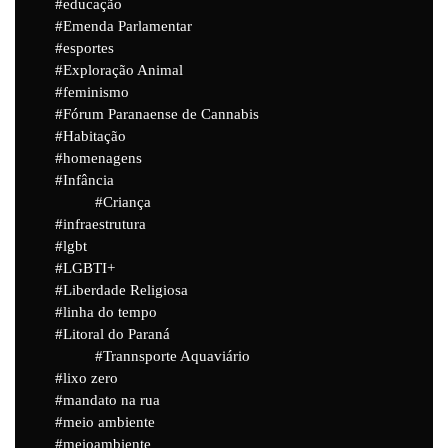
educação
Emenda Parlamentar
esportes
Exploração Animal
feminismo
Fórum Paranaense de Cannabis
Habitação
homenagens
Infância
Criança
infraestrutura
lgbt
LGBTI+
Liberdade Religiosa
linha do tempo
Litoral do Paraná
Trannsporte Aquaviário
lixo zero
mandato na rua
meio ambiente
meioambiente