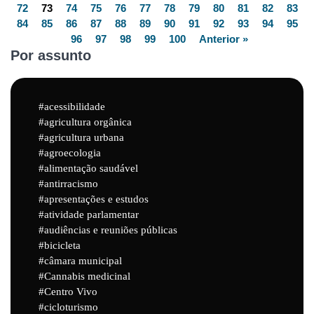
72
73
74
75
76
77
78
79
80
81
82
83
84
85
86
87
88
89
90
91
92
93
94
95
96
97
98
99
100
Anterior »
Por assunto
acessibilidade
agricultura orgânica
agricultura urbana
agroecologia
alimentação saudável
antirracismo
apresentações e estudos
atividade parlamentar
audiências e reuniões públicas
bicicleta
câmara municipal
Cannabis medicinal
Centro Vivo
cicloturismo