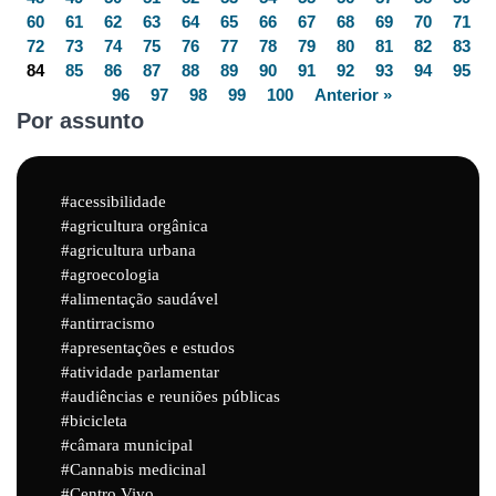
60
61
62
63
64
65
66
67
68
69
70
71
72
73
74
75
76
77
78
79
80
81
82
83
84
85
86
87
88
89
90
91
92
93
94
95
96
97
98
99
100
Anterior »
Por assunto
acessibilidade
agricultura orgânica
agricultura urbana
agroecologia
alimentação saudável
antirracismo
apresentações e estudos
atividade parlamentar
audiências e reuniões públicas
bicicleta
câmara municipal
Cannabis medicinal
Centro Vivo