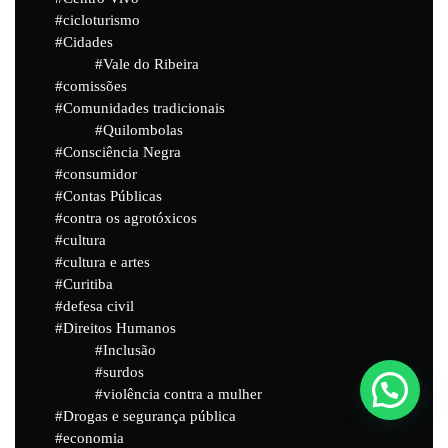
cicloturismo
Cidades
Vale do Ribeira
comissões
Comunidades tradicionais
Quilombolas
Consciência Negra
consumidor
Contas Públicas
contra os agrotóxicos
cultura
cultura e artes
Curitiba
defesa civil
Direitos Humanos
Inclusão
surdos
violência contra a mulher
Drogas e segurança pública
Powered by
Joinchat
economia