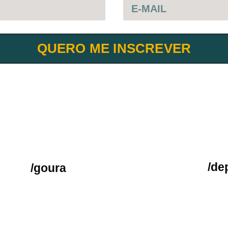
QUERO ME INSCREVER
/de
/goura