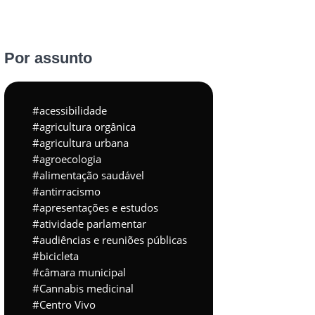
Por assunto
acessibilidade
agricultura orgânica
agricultura urbana
agroecologia
alimentação saudável
antirracismo
apresentações e estudos
atividade parlamentar
audiências e reuniões públicas
bicicleta
câmara municipal
Cannabis medicinal
Centro Vivo