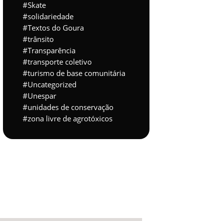
Skate
solidariedade
Textos do Goura
trânsito
Transparência
transporte coletivo
turismo de base comunitária
Uncategorized
Unespar
unidades de conservação
zona livre de agrotóxicos