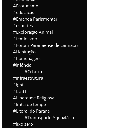
Ecoturismo
educação
Emenda Parlamentar
esportes
Exploração Animal
feminismo
Fórum Paranaense de Cannabis
Habitação
homenagens
Infância
Criança
infraestrutura
lgbt
LGBTI+
Liberdade Religiosa
linha do tempo
Litoral do Paraná
Trannsporte Aquaviário
lixo zero