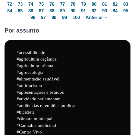
72
73
74
75
76
77
78
79
80
81
82
83
84
85
86
87
88
89
90
91
92
93
94
95
96
97
98
99
100
Anterior »
Por assunto
acessibilidade
agricultura orgânica
agricultura urbana
agroecologia
alimentação saudável
antirracismo
apresentações e estudos
atividade parlamentar
audiências e reuniões públicas
bicicleta
câmara municipal
Cannabis medicinal
Centro Vivo