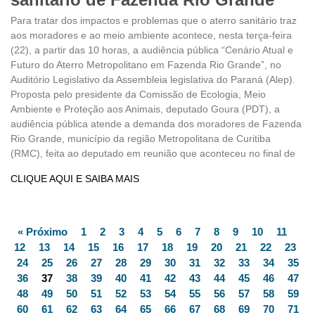
Para tratar dos impactos e problemas que o aterro sanitário traz
aos moradores e ao meio ambiente acontece, nesta terça-feira
(22), a partir das 10 horas, a audiência pública “Cenário Atual e
Futuro do Aterro Metropolitano em Fazenda Rio Grande”, no
Auditório Legislativo da Assembleia legislativa do Paraná (Alep).
Proposta pelo presidente da Comissão de Ecologia, Meio
Ambiente e Proteção aos Animais, deputado Goura (PDT), a
audiência pública atende a demanda dos moradores de Fazenda
Rio Grande, município da região Metropolitana de Curitiba
(RMC), feita ao deputado em reunião que aconteceu no final de
CLIQUE AQUI E SAIBA MAIS
« Próximo
1
2
3
4
5
6
7
8
9
10
11
12
13
14
15
16
17
18
19
20
21
22
23
24
25
26
27
28
29
30
31
32
33
34
35
36
37
38
39
40
41
42
43
44
45
46
47
48
49
50
51
52
53
54
55
56
57
58
59
60
61
62
63
64
65
66
67
68
69
70
71