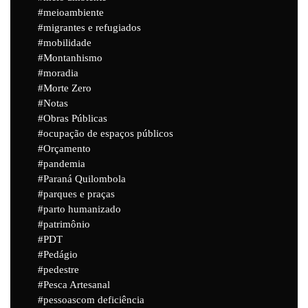
meioambiente
migrantes e refugiados
mobilidade
Montanhismo
moradia
Morte Zero
Notas
Obras Públicas
ocupação de espaços públicos
Orçamento
pandemia
Paraná Quilombola
parques e praças
parto humanizado
patrimônio
PDT
Pedágio
pedestre
Pesca Artesanal
pessoascom deficiência