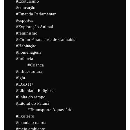
Ecoturismo
educação
Emenda Parlamentar
esportes
Exploração Animal
feminismo
Fórum Paranaense de Cannabis
Habitação
homenagens
Infância
Criança
infraestrutura
lgbt
LGBTI+
Liberdade Religiosa
linha do tempo
Litoral do Paraná
Trannsporte Aquaviário
lixo zero
mandato na rua
meio ambiente