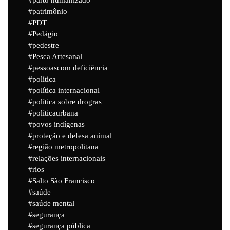
patrimônio
PDT
Pedágio
pedestre
Pesca Artesanal
pessoascom deficiência
política
política internacional
política sobre drogras
políticaurbana
povos indígenas
proteção e defesa animal
região metropolitana
relações internacionais
rios
Salto São Francisco
saúde
saúde mental
segurança
segurança pública