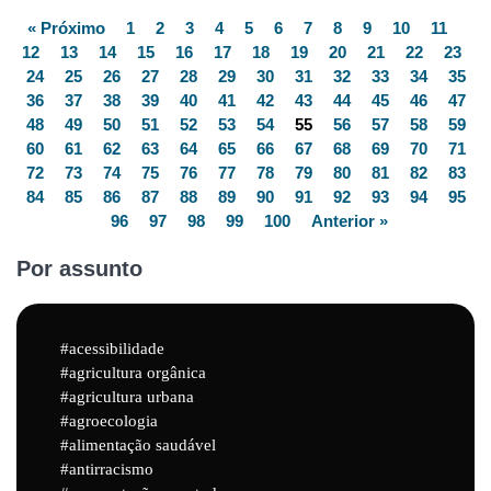
« Próximo
1
2
3
4
5
6
7
8
9
10
11
12
13
14
15
16
17
18
19
20
21
22
23
24
25
26
27
28
29
30
31
32
33
34
35
36
37
38
39
40
41
42
43
44
45
46
47
48
49
50
51
52
53
54
55
56
57
58
59
60
61
62
63
64
65
66
67
68
69
70
71
72
73
74
75
76
77
78
79
80
81
82
83
84
85
86
87
88
89
90
91
92
93
94
95
96
97
98
99
100
Anterior »
Por assunto
acessibilidade
agricultura orgânica
agricultura urbana
agroecologia
alimentação saudável
antirracismo