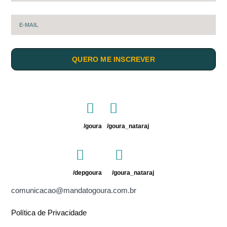
QUERO ME INSCREVER
/goura
/goura_nataraj
/depgoura
/goura_nataraj
comunicacao@mandatogoura.com.br
Política de Privacidade