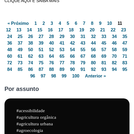
CLIQUE AQUI E SAIBA MAIS
« Próximo
1
2
3
4
5
6
7
8
9
10
11
12
13
14
15
16
17
18
19
20
21
22
23
24
25
26
27
28
29
30
31
32
33
34
35
36
37
38
39
40
41
42
43
44
45
46
47
48
49
50
51
52
53
54
55
56
57
58
59
60
61
62
63
64
65
66
67
68
69
70
71
72
73
74
75
76
77
78
79
80
81
82
83
84
85
86
87
88
89
90
91
92
93
94
95
96
97
98
99
100
Anterior »
Por assunto
acessibilidade
agricultura orgânica
agricultura urbana
agroecologia