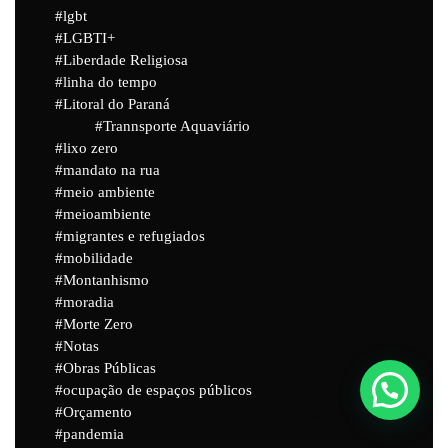
lgbt
LGBTI+
Liberdade Religiosa
linha do tempo
Litoral do Paraná
Trannsporte Aquaviário
lixo zero
mandato na rua
meio ambiente
meioambiente
migrantes e refugiados
mobilidade
Montanhismo
moradia
Morte Zero
Notas
Obras Públicas
ocupação de espaços públicos
Orçamento
Powered by
Joinchat
pandemia