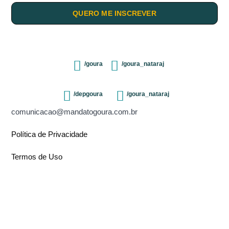
QUERO ME INSCREVER
/goura
/goura_nataraj
/depgoura
/goura_nataraj
comunicacao@mandatogoura.com.br
Política de Privacidade
Termos de Uso