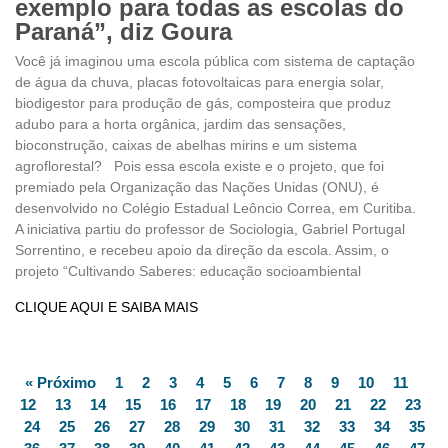
exemplo para todas as escolas do
Paraná”, diz Goura
Você já imaginou uma escola pública com sistema de captação
de água da chuva, placas fotovoltaicas para energia solar,
biodigestor para produção de gás, composteira que produz
adubo para a horta orgânica, jardim das sensações,
bioconstrução, caixas de abelhas mirins e um sistema
agroflorestal? Pois essa escola existe e o projeto, que foi
premiado pela Organização das Nações Unidas (ONU), é
desenvolvido no Colégio Estadual Leôncio Correa, em Curitiba.
A iniciativa partiu do professor de Sociologia, Gabriel Portugal
Sorrentino, e recebeu apoio da direção da escola. Assim, o
projeto “Cultivando Saberes: educação socioambiental
CLIQUE AQUI E SAIBA MAIS
« Próximo
1
2
3
4
5
6
7
8
9
10
11
12
13
14
15
16
17
18
19
20
21
22
23
24
25
26
27
28
29
30
31
32
33
34
35