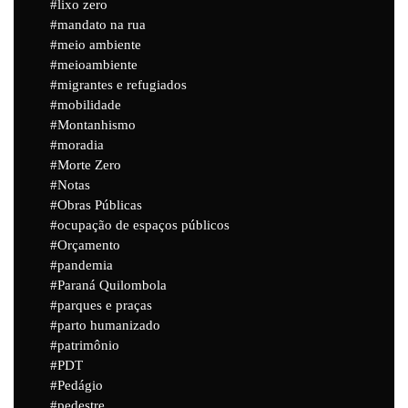
lixo zero
mandato na rua
meio ambiente
meioambiente
migrantes e refugiados
mobilidade
Montanhismo
moradia
Morte Zero
Notas
Obras Públicas
ocupação de espaços públicos
Orçamento
pandemia
Paraná Quilombola
parques e praças
parto humanizado
patrimônio
PDT
Pedágio
pedestre