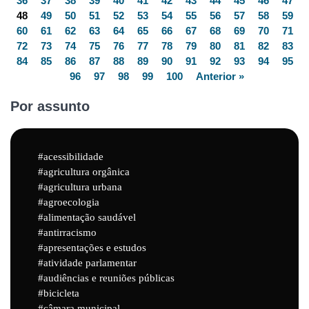
36
37
38
39
40
41
42
43
44
45
46
47
48
49
50
51
52
53
54
55
56
57
58
59
60
61
62
63
64
65
66
67
68
69
70
71
72
73
74
75
76
77
78
79
80
81
82
83
84
85
86
87
88
89
90
91
92
93
94
95
96
97
98
99
100
Anterior »
Por assunto
acessibilidade
agricultura orgânica
agricultura urbana
agroecologia
alimentação saudável
antirracismo
apresentações e estudos
atividade parlamentar
audiências e reuniões públicas
bicicleta
câmara municipal