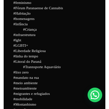
feminismo
Fórum Paranaense de Cannabis
Habitação
homenagens
Infância
Criança
infraestrutura
lgbt
LGBTI+
Liberdade Religiosa
linha do tempo
Litoral do Paraná
Trannsporte Aquaviário
lixo zero
mandato na rua
meio ambiente
meioambiente
migrantes e refugiados
mobilidade
Powered by
Joinchat
Montanhismo