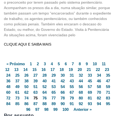
o preconceito por terem passado pelo sistema penitenciário.
Acompanham os presos dia a dia, numa situação similar, porque
também passam um tempo “encarcerados” durante o expediente
de trabalho, os agentes penitenciários, ou também conhecidos
como policiais penais. Também eles encaram o descaso do
Estado, ou melhor, do Governo do Estado. Visita à Penitenciária
As situações acima, foram vivenciadas pelo
CLIQUE AQUI E SAIBA MAIS
« Próximo
1
2
3
4
5
6
7
8
9
10
11
12
13
14
15
16
17
18
19
20
21
22
23
24
25
26
27
28
29
30
31
32
33
34
35
36
37
38
39
40
41
42
43
44
45
46
47
48
49
50
51
52
53
54
55
56
57
58
59
60
61
62
63
64
65
66
67
68
69
70
71
72
73
74
75
76
77
78
79
80
81
82
83
84
85
86
87
88
89
90
91
92
93
94
95
96
97
98
99
100
Anterior »
Por assunto