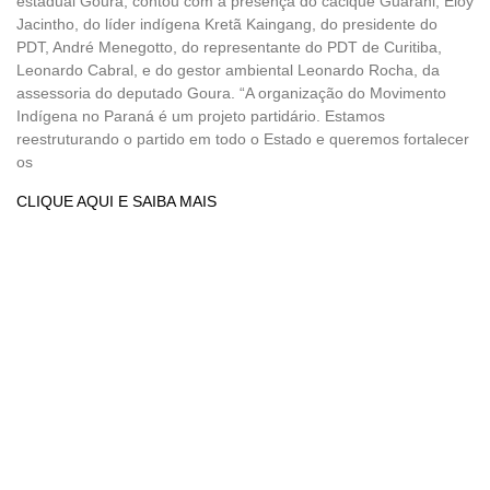
estadual Goura, contou com a presença do cacique Guarani, Eloy
Jacintho, do líder indígena Kretã Kaingang, do presidente do
PDT, André Menegotto, do representante do PDT de Curitiba,
Leonardo Cabral, e do gestor ambiental Leonardo Rocha, da
assessoria do deputado Goura. “A organização do Movimento
Indígena no Paraná é um projeto partidário. Estamos
reestruturando o partido em todo o Estado e queremos fortalecer
os
CLIQUE AQUI E SAIBA MAIS