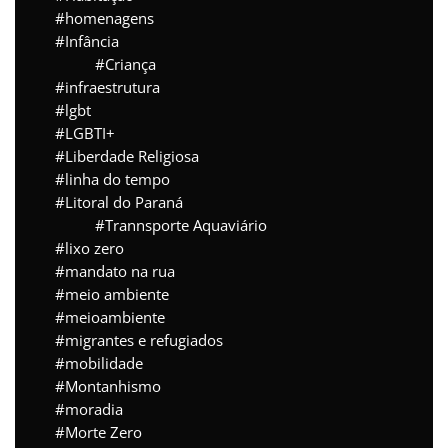
homenagens
Infância
Criança
infraestrutura
lgbt
LGBTI+
Liberdade Religiosa
linha do tempo
Litoral do Paraná
Trannsporte Aquaviário
lixo zero
mandato na rua
meio ambiente
meioambiente
migrantes e refugiados
mobilidade
Montanhismo
moradia
Morte Zero