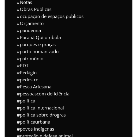
Notas
Obras Públicas
ocupação de espaços públicos
Orçamento
pandemia
Paraná Quilombola
parques e praças
parto humanizado
patrimônio
PDT
Pedágio
pedestre
Pesca Artesanal
pessoascom deficiência
política
política internacional
política sobre drogras
políticaurbana
povos indígenas
proteção e defesa animal