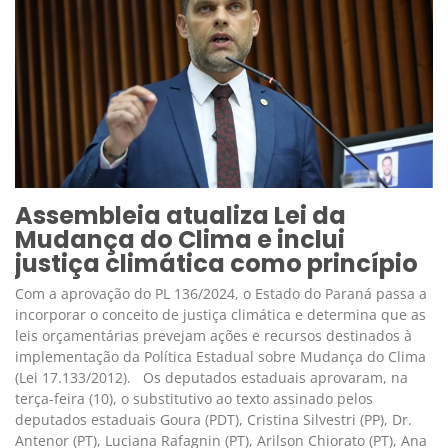
Assembleia atualiza Lei da
Mudança do Clima e inclui
justiça climática como princípio
Com a aprovação do PL 136/2024, o Estado do Paraná passa a
incorporar o conceito de justiça climática e determina que as
leis orçamentárias prevejam ações e recursos destinados à
implementação da Política Estadual sobre Mudança do Clima
(Lei 17.133/2012). Os deputados estaduais aprovaram, na
terça-feira (10), o substitutivo ao texto assinado pelos
deputados estaduais Goura (PDT), Cristina Silvestri (PP), Dr.
Antenor (PT), Luciana Rafagnin (PT), Arilson Chiorato (PT), Ana