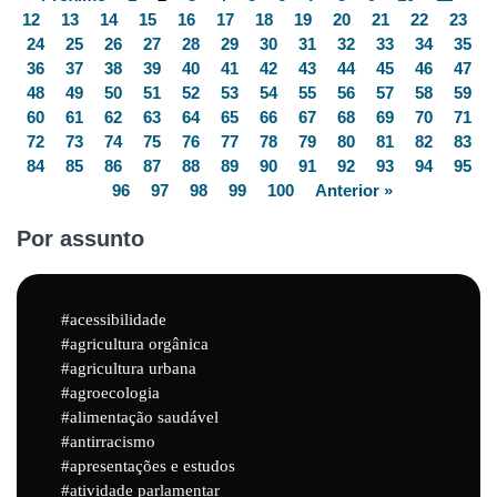
12
13
14
15
16
17
18
19
20
21
22
23
24
25
26
27
28
29
30
31
32
33
34
35
36
37
38
39
40
41
42
43
44
45
46
47
48
49
50
51
52
53
54
55
56
57
58
59
60
61
62
63
64
65
66
67
68
69
70
71
72
73
74
75
76
77
78
79
80
81
82
83
84
85
86
87
88
89
90
91
92
93
94
95
96
97
98
99
100
Anterior »
Por assunto
acessibilidade
agricultura orgânica
agricultura urbana
agroecologia
alimentação saudável
antirracismo
apresentações e estudos
atividade parlamentar