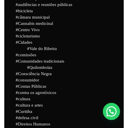
audiências e reuniões públicas
bicicleta
câmara municipal
Cannabis medicinal
Centro Vivo
cicloturismo
Cidades
Vale do Ribeira
comissões
Comunidades tradicionais
Quilombolas
Consciência Negra
consumidor
Contas Públicas
contra os agrotóxicos
cultura
cultura e artes
Curitiba
defesa civil
Powered by
Joinchat
Direitos Humanos