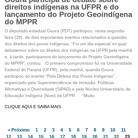
direitos indígenas na UFPR e do
lançamento do Projeto Geoindígena
do MPPR
O deputado estadual Goura (PDT) participou, nesta segunda-
feira (29), de dois importantes eventos relacionados à questão
dos direitos dos povos indígenas. “Foi um dia especial no qual
debatemos sobre os direitos dos indígenas na UFPR pela manhã
e, à tarde, participamos do lançamento do Projeto Geoindígena
do MPPR”, contou. O primeiro compromisso foi na Universidade
Federal do Paraná (UFPR), pela manhã, quando Goura
participou do evento “Pela Defesa dos Povos Indígenas”,
organizado pela Superintendência de Inclusão, Políticas
Afirmativas e Diversidade (SIPAD) e pelo Núcleo Universitário de
Educação Indígena (Nuei) da UFPR. “Muito
CLIQUE AQUI E SAIBA MAIS
« Próximo
1
2
3
4
5
6
7
8
9
10
11
12
13
14
15
16
17
18
19
20
21
22
23