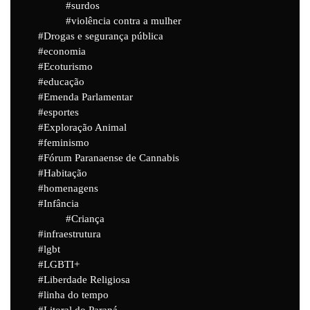
surdos
violência contra a mulher
Drogas e segurança pública
economia
Ecoturismo
educação
Emenda Parlamentar
esportes
Exploração Animal
feminismo
Fórum Paranaense de Cannabis
Habitação
homenagens
Infância
Criança
infraestrutura
lgbt
LGBTI+
Liberdade Religiosa
linha do tempo
Litoral do Paraná