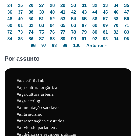
24
25
26
27
28
29
30
31
32
33
34
35
36
37
38
39
40
41
42
43
44
45
46
47
48
49
50
51
52
53
54
55
56
57
58
59
60
61
62
63
64
65
66
67
68
69
70
71
72
73
74
75
76
77
78
79
80
81
82
83
84
85
86
87
88
89
90
91
92
93
94
95
96
97
98
99
100
Anterior »
Por assunto
acessibilidade
agricultura orgânica
agricultura urbana
agroecologia
alimentação saudável
antirracismo
apresentações e estudos
atividade parlamentar
audiências e reuniões públicas