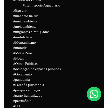
Trannsporte Aquaviário
lixo zero
mandato na rua
meio ambiente
meioambiente
migrantes e refugiados
mobilidade
Montanhismo
moradia
Morte Zero
Notas
Obras Públicas
ocupação de espaços públicos
Orçamento
pandemia
Paraná Quilombola
parques e praças
parto humanizado
Powered by
Joinchat
patrimônio
PDT