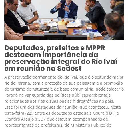
Deputados, prefeitos e MPPR
destacam importância da
preservação integral do Rio Ivaí
em reunião na Sedest
A preservação permanente do Rio Ivaí, que é o segundo maior
rio do Paraná, com a proteção da sua paisagem e a promoção
do turismo de natureza e de base comunitária, pode colocar o
Paraná na vanguarda das políticas públicas ambientais
relacionadas aos rios e suas bacias hidrográficas no país.
Esse foi um dos destaques da reunião, que aconteceu, nesta
terça-feira (22), entre os deputados estaduais Goura (PDT) e
Evandro Araújo (PSD), que estavam acompanhados de
representantes de prefeituras, do Ministério Público do