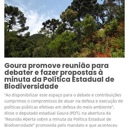
Goura promove reunião para
debater e fazer propostas à
minuta da Política Estadual de
Biodiversidade
“Ao disponibilizar este espaço para o debate e contribuições
cumprimos o compromisso de atuar na defesa e execução de
políticas públicas efetivas em defesa do meio ambiente”,
disse o deputado estadual Goura (PDT), na abertura da
“Reunião Aberta sobre a minuta da Política Estadual de
Biodiversidade” promovida pelo mandato e que aconteceu