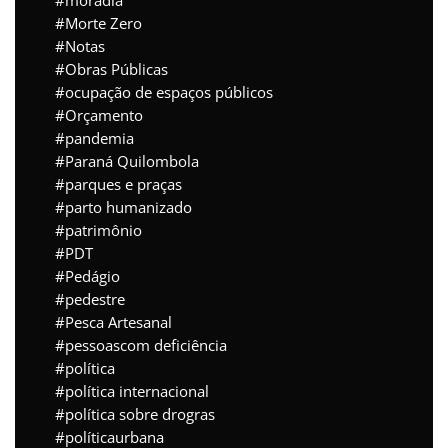
moradia
Morte Zero
Notas
Obras Públicas
ocupação de espaços públicos
Orçamento
pandemia
Paraná Quilombola
parques e praças
parto humanizado
patrimônio
PDT
Pedágio
pedestre
Pesca Artesanal
pessoascom deficiência
política
política internacional
política sobre drogras
políticaurbana