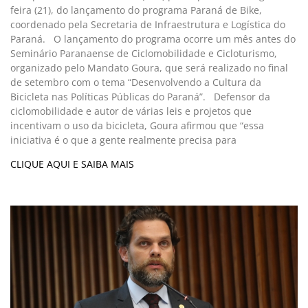
feira (21), do lançamento do programa Paraná de Bike,
coordenado pela Secretaria de Infraestrutura e Logística do
Paraná. O lançamento do programa ocorre um mês antes do
Seminário Paranaense de Ciclomobilidade e Cicloturismo,
organizado pelo Mandato Goura, que será realizado no final
de setembro com o tema “Desenvolvendo a Cultura da
Bicicleta nas Políticas Públicas do Paraná”. Defensor da
ciclomobilidade e autor de várias leis e projetos que
incentivam o uso da bicicleta, Goura afirmou que “essa
iniciativa é o que a gente realmente precisa para
CLIQUE AQUI E SAIBA MAIS