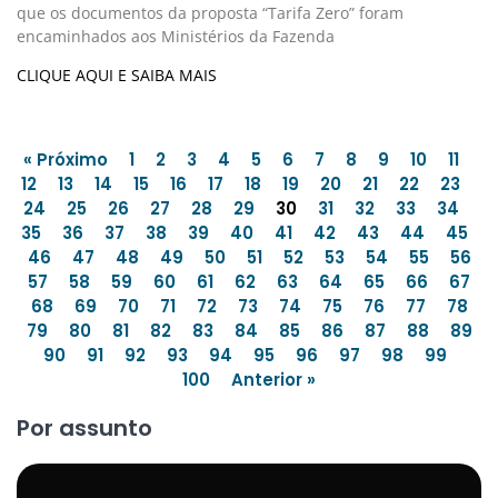
que os documentos da proposta “Tarifa Zero” foram
encaminhados aos Ministérios da Fazenda
CLIQUE AQUI E SAIBA MAIS
« Próximo
1
2
3
4
5
6
7
8
9
10
11
12
13
14
15
16
17
18
19
20
21
22
23
24
25
26
27
28
29
30
31
32
33
34
35
36
37
38
39
40
41
42
43
44
45
46
47
48
49
50
51
52
53
54
55
56
57
58
59
60
61
62
63
64
65
66
67
68
69
70
71
72
73
74
75
76
77
78
79
80
81
82
83
84
85
86
87
88
89
90
91
92
93
94
95
96
97
98
99
100
Anterior »
Por assunto