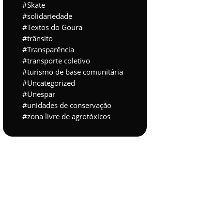
Skate
solidariedade
Textos do Goura
trânsito
Transparência
transporte coletivo
turismo de base comunitária
Uncategorized
Unespar
unidades de conservação
zona livre de agrotóxicos