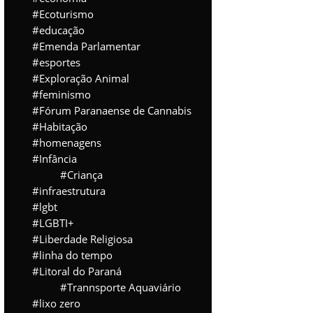
Ecoturismo
educação
Emenda Parlamentar
esportes
Exploração Animal
feminismo
Fórum Paranaense de Cannabis
Habitação
homenagens
Infância
Criança
infraestrutura
lgbt
LGBTI+
Liberdade Religiosa
linha do tempo
Litoral do Paraná
Trannsporte Aquaviário
lixo zero