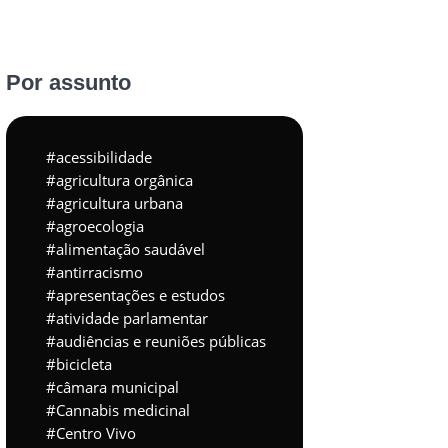
Por assunto
acessibilidade
agricultura orgânica
agricultura urbana
agroecologia
alimentação saudável
antirracismo
apresentações e estudos
atividade parlamentar
audiências e reuniões públicas
bicicleta
câmara municipal
Cannabis medicinal
Centro Vivo