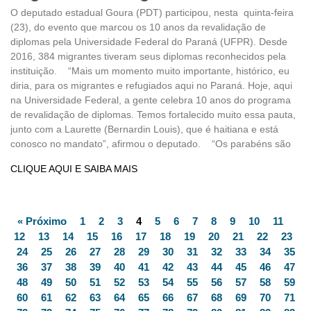
O deputado estadual Goura (PDT) participou, nesta quinta-feira
(23), do evento que marcou os 10 anos da revalidação de
diplomas pela Universidade Federal do Paraná (UFPR). Desde
2016, 384 migrantes tiveram seus diplomas reconhecidos pela
instituição. “Mais um momento muito importante, histórico, eu
diria, para os migrantes e refugiados aqui no Paraná. Hoje, aqui
na Universidade Federal, a gente celebra 10 anos do programa
de revalidação de diplomas. Temos fortalecido muito essa pauta,
junto com a Laurette (Bernardin Louis), que é haitiana e está
conosco no mandato”, afirmou o deputado. “Os parabéns são
CLIQUE AQUI E SAIBA MAIS
« Próximo
1
2
3
4
5
6
7
8
9
10
11
12
13
14
15
16
17
18
19
20
21
22
23
24
25
26
27
28
29
30
31
32
33
34
35
36
37
38
39
40
41
42
43
44
45
46
47
48
49
50
51
52
53
54
55
56
57
58
59
60
61
62
63
64
65
66
67
68
69
70
71