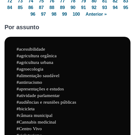
72
73
74
75
76
77
78
79
80
81
82
83
84
85
86
87
88
89
90
91
92
93
94
95
96
97
98
99
100
Anterior »
Por assunto
acessibilidade
agricultura orgânica
agricultura urbana
agroecologia
alimentação saudável
antirracismo
apresentações e estudos
atividade parlamentar
audiências e reuniões públicas
bicicleta
câmara municipal
Cannabis medicinal
Centro Vivo