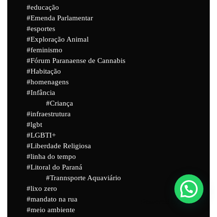
educação
Emenda Parlamentar
esportes
Exploração Animal
feminismo
Fórum Paranaense de Cannabis
Habitação
homenagens
Infância
Criança
infraestrutura
lgbt
LGBTI+
Liberdade Religiosa
linha do tempo
Litoral do Paraná
Trannsporte Aquaviário
lixo zero
mandato na rua
Powered by
Joinchat
meio ambiente