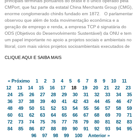
principais terminais portuários do Brasil e o único operado pela
CMPort, que faz parte da estatal China Merchants Group (CMG),
enorme conglomerado chinês fundado em 1872. O parlamentar
observou que além de toda movimentação econômica e a
geração de emprego e renda, a empresa TCP é signatária do
ODS (Objetivos do Desenvolvimento Sustentável) da ONU e tem
um papel importante no apoio a projetos sociais e ambientais no
litoral, com mais vários projetos socioambientais executados de
CLIQUE AQUI E SAIBA MAIS
« Próximo
1
2
3
4
5
6
7
8
9
10
11
12
13
14
15
16
17
18
19
20
21
22
23
24
25
26
27
28
29
30
31
32
33
34
35
36
37
38
39
40
41
42
43
44
45
46
47
48
49
50
51
52
53
54
55
56
57
58
59
60
61
62
63
64
65
66
67
68
69
70
71
72
73
74
75
76
77
78
79
80
81
82
83
84
85
86
87
88
89
90
91
92
93
94
95
96
97
98
99
100
Anterior »