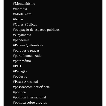
Montanhismo
moradia
Morte Zero
Notas
Obras Públicas
ocupação de espaços públicos
Orçamento
pandemia
Paraná Quilombola
parques e praças
parto humanizado
patrimônio
PDT
Pedágio
pedestre
Pesca Artesanal
pessoascom deficiência
política
política internacional
política sobre drogras