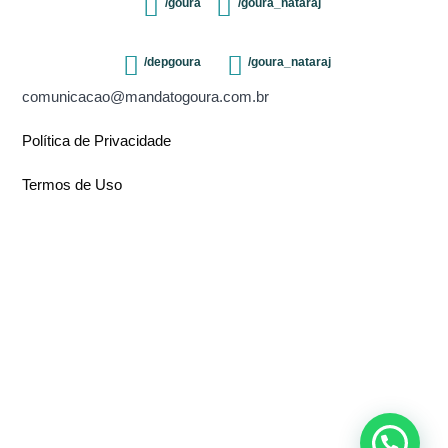
/goura
/goura_nataraj
/depgoura
/goura_nataraj
comunicacao@mandatogoura.com.br
Política de Privacidade
Termos de Uso