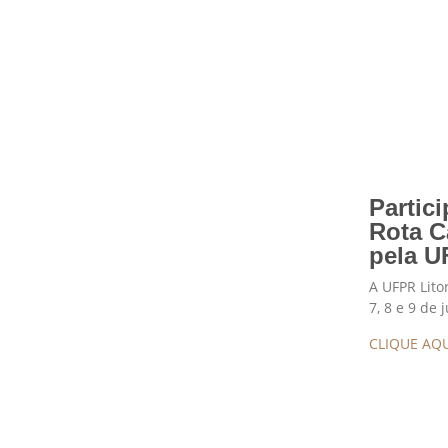
Partic
Rota C
pela U
A UFPR Lito
7, 8 e 9 de 
CLIQUE AQU