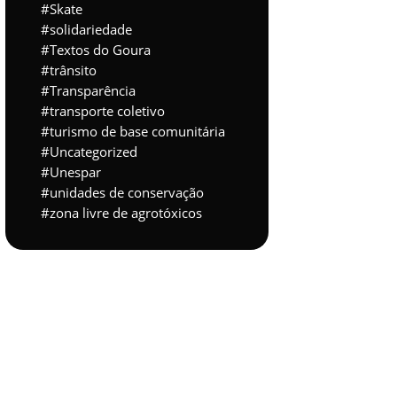
Skate
solidariedade
Textos do Goura
trânsito
Transparência
transporte coletivo
turismo de base comunitária
Uncategorized
Unespar
unidades de conservação
zona livre de agrotóxicos