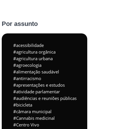
Por assunto
acessibilidade
agricultura orgânica
agricultura urbana
agroecologia
alimentação saudável
antirracismo
apresentações e estudos
atividade parlamentar
audiências e reuniões públicas
bicicleta
câmara municipal
Cannabis medicinal
Centro Vivo