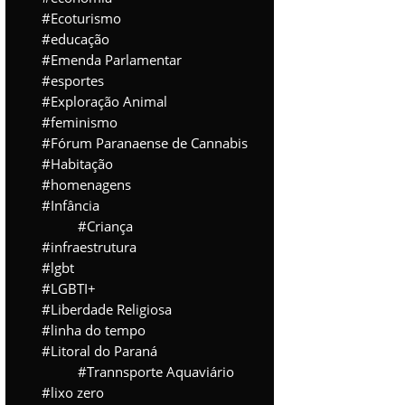
Ecoturismo
educação
Emenda Parlamentar
esportes
Exploração Animal
feminismo
Fórum Paranaense de Cannabis
Habitação
homenagens
Infância
Criança
infraestrutura
lgbt
LGBTI+
Liberdade Religiosa
linha do tempo
Litoral do Paraná
Trannsporte Aquaviário
lixo zero