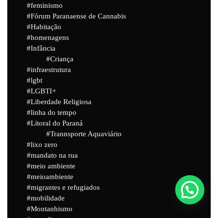
feminismo
Fórum Paranaense de Cannabis
Habitação
homenagens
Infância
Criança
infraestrutura
lgbt
LGBTI+
Liberdade Religiosa
linha do tempo
Litoral do Paraná
Trannsporte Aquaviário
lixo zero
mandato na rua
meio ambiente
meioambiente
migrantes e refugiados
mobilidade
Montanhismo