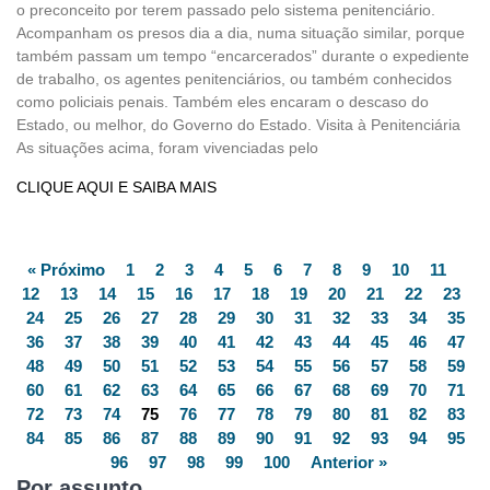
o preconceito por terem passado pelo sistema penitenciário.
Acompanham os presos dia a dia, numa situação similar, porque
também passam um tempo “encarcerados” durante o expediente
de trabalho, os agentes penitenciários, ou também conhecidos
como policiais penais. Também eles encaram o descaso do
Estado, ou melhor, do Governo do Estado. Visita à Penitenciária
As situações acima, foram vivenciadas pelo
CLIQUE AQUI E SAIBA MAIS
« Próximo
1
2
3
4
5
6
7
8
9
10
11
12
13
14
15
16
17
18
19
20
21
22
23
24
25
26
27
28
29
30
31
32
33
34
35
36
37
38
39
40
41
42
43
44
45
46
47
48
49
50
51
52
53
54
55
56
57
58
59
60
61
62
63
64
65
66
67
68
69
70
71
72
73
74
75
76
77
78
79
80
81
82
83
84
85
86
87
88
89
90
91
92
93
94
95
96
97
98
99
100
Anterior »
Por assunto