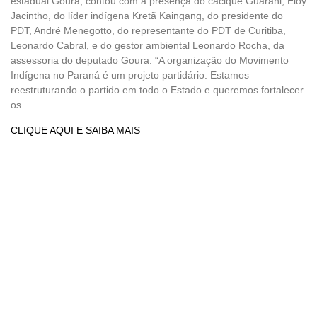
estadual Goura, contou com a presença do cacique Guarani, Eloy
Jacintho, do líder indígena Kretã Kaingang, do presidente do
PDT, André Menegotto, do representante do PDT de Curitiba,
Leonardo Cabral, e do gestor ambiental Leonardo Rocha, da
assessoria do deputado Goura. “A organização do Movimento
Indígena no Paraná é um projeto partidário. Estamos
reestruturando o partido em todo o Estado e queremos fortalecer
os
CLIQUE AQUI E SAIBA MAIS