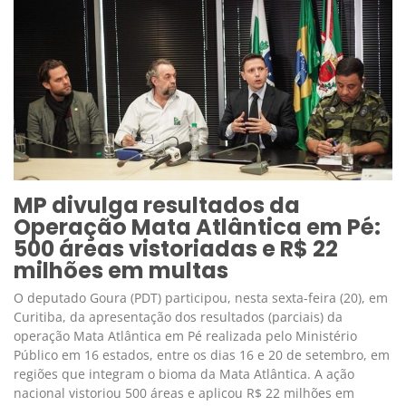
MP divulga resultados da
Operação Mata Atlântica em Pé:
500 áreas vistoriadas e R$ 22
milhões em multas
O deputado Goura (PDT) participou, nesta sexta-feira (20), em
Curitiba, da apresentação dos resultados (parciais) da
operação Mata Atlântica em Pé realizada pelo Ministério
Público em 16 estados, entre os dias 16 e 20 de setembro, em
regiões que integram o bioma da Mata Atlântica. A ação
nacional vistoriou 500 áreas e aplicou R$ 22 milhões em