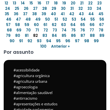
12
13
14
15
16
17
18
19
20
21
22
23
24
25
26
27
28
29
30
31
32
33
34
35
36
37
38
39
40
41
42
43
44
45
46
47
48
49
50
51
52
53
54
55
56
57
58
59
60
61
62
63
64
65
66
67
68
69
70
71
72
73
74
75
76
77
78
79
80
81
82
83
84
85
86
87
88
89
90
91
92
93
94
95
96
97
98
99
100
Anterior »
Por assunto
acessibilidade
agricultura orgânica
agricultura urbana
agroecologia
alimentação saudável
antirracismo
apresentações e estudos
atividade parlamentar