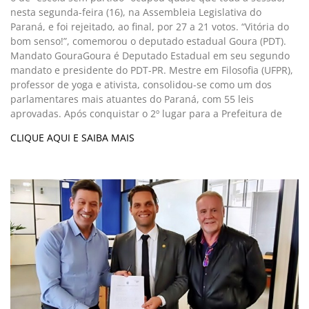
nesta segunda-feira (16), na Assembleia Legislativa do
Paraná, e foi rejeitado, ao final, por 27 a 21 votos. “Vitória do
bom senso!”, comemorou o deputado estadual Goura (PDT).
Mandato GouraGoura é Deputado Estadual em seu segundo
mandato e presidente do PDT-PR. Mestre em Filosofia (UFPR),
professor de yoga e ativista, consolidou-se como um dos
parlamentares mais atuantes do Paraná, com 55 leis
aprovadas. Após conquistar o 2º lugar para a Prefeitura de
CLIQUE AQUI E SAIBA MAIS