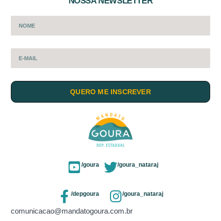
NOSSA NEWSLETTER
QUERO ME INSCREVER
/goura
/goura_nataraj
/depgoura
/goura_nataraj
comunicacao@mandatogoura.com.br