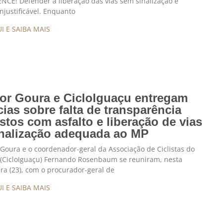
CE! Defender a liberação das vias sem sinalização é
 injustificável. Enquanto
I E SAIBA MAIS
or Goura e CicloIguaçu entregam
ias sobre falta de transparência
stos com asfalto e liberação de vias
nalização adequada ao MP
Goura e o coordenador-geral da Associação de Ciclistas do
 (CicloIguaçu) Fernando Rosenbaum se reuniram, nesta
ra (23), com o procurador-geral de
I E SAIBA MAIS