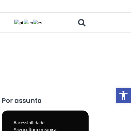
Abrir 
Por assunto
acessibilidade
agricultura orgânica