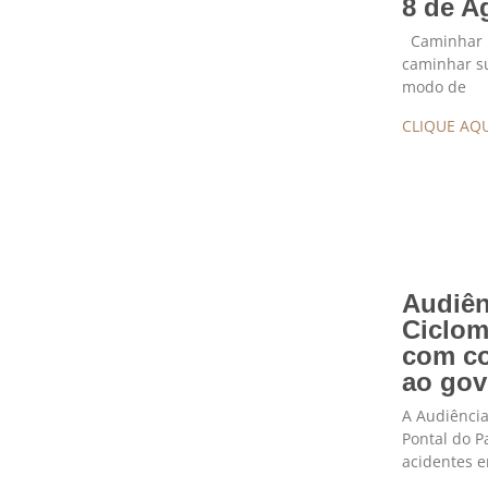
8 de A
Caminhar n
caminhar s
modo de
CLIQUE AQU
Audiên
Ciclom
com co
ao gov
A Audiência
Pontal do P
acidentes 