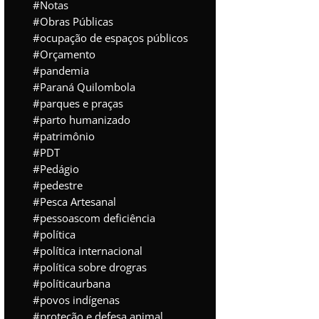
Notas
Obras Públicas
ocupação de espaços públicos
Orçamento
pandemia
Paraná Quilombola
parques e praças
parto humanizado
patrimônio
PDT
Pedágio
pedestre
Pesca Artesanal
pessoascom deficiência
política
política internacional
política sobre drogras
políticaurbana
povos indígenas
proteção e defesa animal