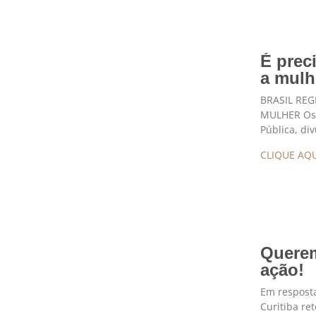
É prec
a mulh
BRASIL REG
MULHER Os 
Pública, di
CLIQUE AQU
Quere
ação!
Em respost
Curitiba re