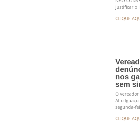
NÃO CONVEN
justificar o
CLIQUE AQU
Veread
denúnc
nos ga
sem si
O vereador 
Alto Iguaçu
segunda-fei
CLIQUE AQU