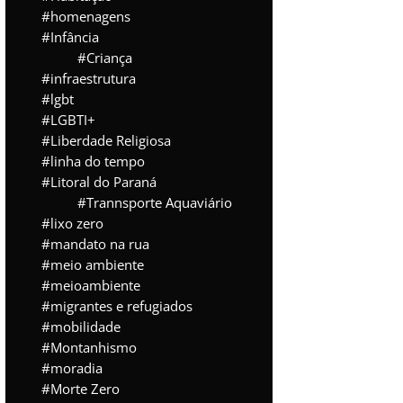
homenagens
Infância
Criança
infraestrutura
lgbt
LGBTI+
Liberdade Religiosa
linha do tempo
Litoral do Paraná
Trannsporte Aquaviário
lixo zero
mandato na rua
meio ambiente
meioambiente
migrantes e refugiados
mobilidade
Montanhismo
moradia
Morte Zero