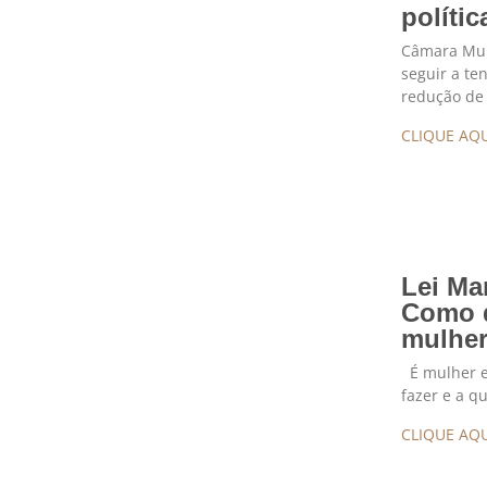
políti
Câmara Muni
seguir a te
redução de
CLIQUE AQU
Lei Ma
Como d
mulhe
É mulher e 
fazer e a q
CLIQUE AQU