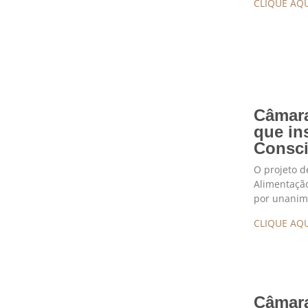
CLIQUE AQU
Câmara
que in
Consci
O projeto d
Alimentação
por unanim
CLIQUE AQU
Câmara