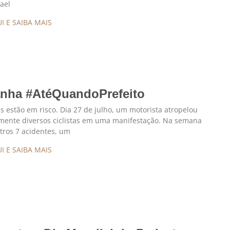
fael
I E SAIBA MAIS
nha #AtéQuandoPrefeito
s estão em risco. Dia 27 de julho, um motorista atropelou
lmente diversos ciclistas em uma manifestação. Na semana
utros 7 acidentes, um
I E SAIBA MAIS