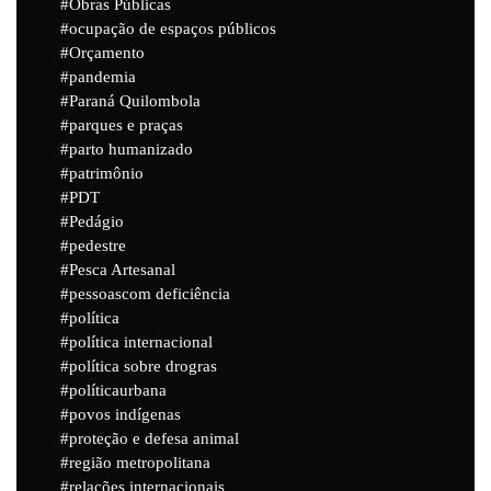
Obras Públicas
ocupação de espaços públicos
Orçamento
pandemia
Paraná Quilombola
parques e praças
parto humanizado
patrimônio
PDT
Pedágio
pedestre
Pesca Artesanal
pessoascom deficiência
política
política internacional
política sobre drogras
políticaurbana
povos indígenas
proteção e defesa animal
região metropolitana
relações internacionais