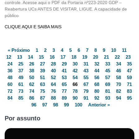
controle. Acesse aqui o PDF da Portaria nº223-2020 GDP –
Reabertura UCs ANTES DE VISITAR, LIGUE. A capacidade de
público
CLIQUE AQUI E SAIBA MAIS
« Próximo
1
2
3
4
5
6
7
8
9
10
11
12
13
14
15
16
17
18
19
20
21
22
23
24
25
26
27
28
29
30
31
32
33
34
35
36
37
38
39
40
41
42
43
44
45
46
47
48
49
50
51
52
53
54
55
56
57
58
59
60
61
62
63
64
65
66
67
68
69
70
71
72
73
74
75
76
77
78
79
80
81
82
83
84
85
86
87
88
89
90
91
92
93
94
95
96
97
98
99
100
Anterior »
Por assunto