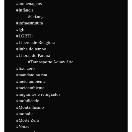
homenagens
Infância
Criança
infraestrutura
lgbt
LGBTI+
Liberdade Religiosa
linha do tempo
Litoral do Paraná
Trannsporte Aquaviário
lixo zero
mandato na rua
meio ambiente
meioambiente
migrantes e refugiados
mobilidade
Montanhismo
moradia
Morte Zero
Notas