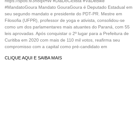
https://spoti.fi/3h8qxHW #DiaDoCiclista #VáDeBike
#MandatoGoura Mandato GouraGoura é Deputado Estadual em
seu segundo mandato e presidente do PDT-PR. Mestre em
Filosofia (UFPR), professor de yoga e ativista, consolidou-se
como um dos parlamentares mais atuantes do Paraná, com 55
leis aprovadas. Após conquistar o 2º lugar para a Prefeitura de
Curitiba em 2020 com mais de 110 mil votos, reafirma seu
compromisso com a capital como pré-candidato em
CLIQUE AQUI E SAIBA MAIS