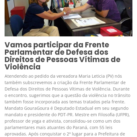
Vamos participar da Frente
Parlamentar de Defesa dos
Direitos de Pessoas Vítimas de
Violência
Atendendo ao pedido da vereadora Maria Leticia (PV) nós
também subscrevemos a criação da Frente Parlamentar de
Defesa dos Direitos de Pessoas Vítimas de Violência. Durante
o encontro, sugerimos que a questão da violência no trânsito
também fosse incorporada aos temas tratados pela frente.
Mandato GouraGoura é Deputado Estadual em seu segundo
mandato e presidente do PDT-PR. Mestre em Filosofia (UFPR),
professor de yoga e ativista, consolidou-se como um dos
parlamentares mais atuantes do Paraná, com 55 leis
aprovadas. Após conquistar o 2º lugar para a Prefeitura de