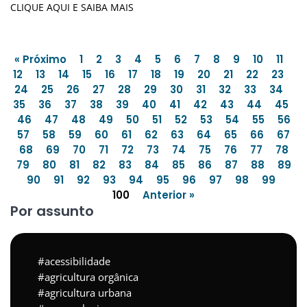
CLIQUE AQUI E SAIBA MAIS
« Próximo
1
2
3
4
5
6
7
8
9
10
11
12
13
14
15
16
17
18
19
20
21
22
23
24
25
26
27
28
29
30
31
32
33
34
35
36
37
38
39
40
41
42
43
44
45
46
47
48
49
50
51
52
53
54
55
56
57
58
59
60
61
62
63
64
65
66
67
68
69
70
71
72
73
74
75
76
77
78
79
80
81
82
83
84
85
86
87
88
89
90
91
92
93
94
95
96
97
98
99
100
Anterior »
Por assunto
acessibilidade
agricultura orgânica
agricultura urbana