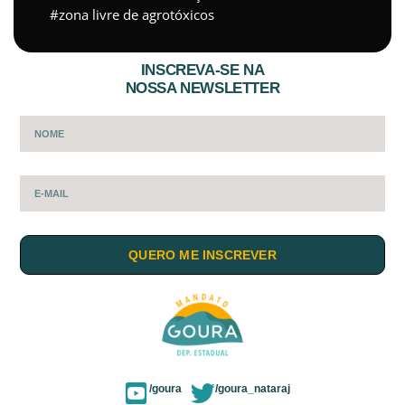
zona livre de agrotóxicos
INSCREVA-SE NA
NOSSA NEWSLETTER
QUERO ME INSCREVER
/goura
/goura_nataraj