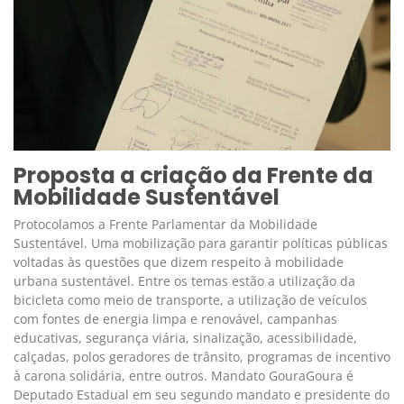
Proposta a criação da Frente da
Mobilidade Sustentável
Protocolamos a Frente Parlamentar da Mobilidade
Sustentável. Uma mobilização para garantir políticas públicas
voltadas às questões que dizem respeito à mobilidade
urbana sustentável. Entre os temas estão a utilização da
bicicleta como meio de transporte, a utilização de veículos
com fontes de energia limpa e renovável, campanhas
educativas, segurança viária, sinalização, acessibilidade,
calçadas, polos geradores de trânsito, programas de incentivo
à carona solidária, entre outros. Mandato GouraGoura é
Deputado Estadual em seu segundo mandato e presidente do