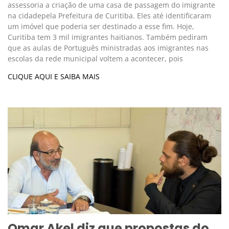
assessoria a criação de uma casa de passagem do imigrante
na cidadepela Prefeitura de Curitiba. Eles até identificaram
um imóvel que poderia ser destinado a esse fim. Hoje,
Curitiba tem 3 mil imigrantes haitianos. Também pediram
que as aulas de Português ministradas aos imigrantes nas
escolas da rede municipal voltem a acontecer, pois
CLIQUE AQUI E SAIBA MAIS
Omar Akel diz que propostas do