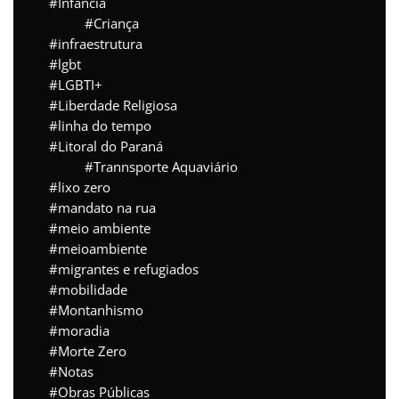
Infância
Criança
infraestrutura
lgbt
LGBTI+
Liberdade Religiosa
linha do tempo
Litoral do Paraná
Trannsporte Aquaviário
lixo zero
mandato na rua
meio ambiente
meioambiente
migrantes e refugiados
mobilidade
Montanhismo
moradia
Morte Zero
Notas
Obras Públicas