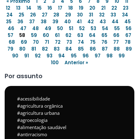
« Próximo
1
2
3
4
5
6
7
8
9
10
11
12
13
14
15
16
17
18
19
20
21
22
23
24
25
26
27
28
29
30
31
32
33
34
35
36
37
38
39
40
41
42
43
44
45
46
47
48
49
50
51
52
53
54
55
56
57
58
59
60
61
62
63
64
65
66
67
68
69
70
71
72
73
74
75
76
77
78
79
80
81
82
83
84
85
86
87
88
89
90
91
92
93
94
95
96
97
98
99
100
Anterior »
Por assunto
acessibilidade
agricultura orgânica
agricultura urbana
agroecologia
alimentação saudável
antirracismo