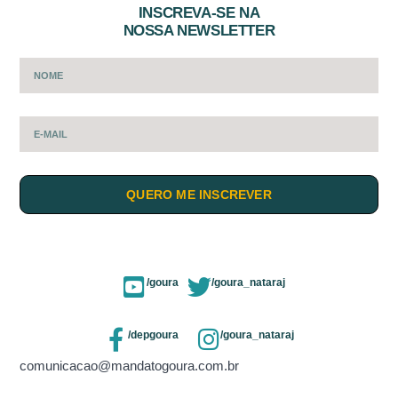
INSCREVA-SE NA
NOSSA NEWSLETTER
QUERO ME INSCREVER
/goura
/goura_nataraj
/depgoura
/goura_nataraj
comunicacao@mandatogoura.com.br