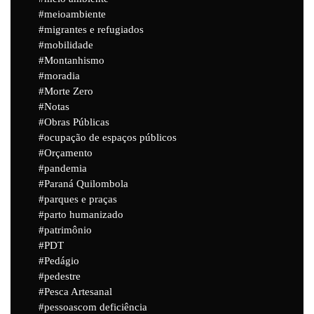
meioambiente
migrantes e refugiados
mobilidade
Montanhismo
moradia
Morte Zero
Notas
Obras Públicas
ocupação de espaços públicos
Orçamento
pandemia
Paraná Quilombola
parques e praças
parto humanizado
patrimônio
PDT
Pedágio
pedestre
Pesca Artesanal
pessoascom deficiência