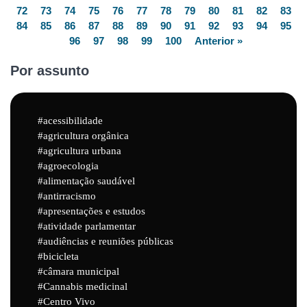
72
73
74
75
76
77
78
79
80
81
82
83
84
85
86
87
88
89
90
91
92
93
94
95
96
97
98
99
100
Anterior »
Por assunto
acessibilidade
agricultura orgânica
agricultura urbana
agroecologia
alimentação saudável
antirracismo
apresentações e estudos
atividade parlamentar
audiências e reuniões públicas
bicicleta
câmara municipal
Cannabis medicinal
Centro Vivo