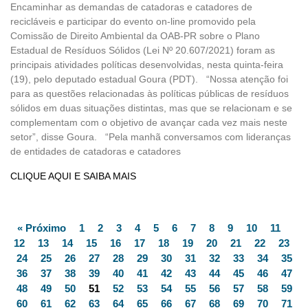
Encaminhar as demandas de catadoras e catadores de
recicláveis e participar do evento on-line promovido pela
Comissão de Direito Ambiental da OAB-PR sobre o Plano
Estadual de Resíduos Sólidos (Lei Nº 20.607/2021) foram as
principais atividades políticas desenvolvidas, nesta quinta-feira
(19), pelo deputado estadual Goura (PDT). “Nossa atenção foi
para as questões relacionadas às políticas públicas de resíduos
sólidos em duas situações distintas, mas que se relacionam e se
complementam com o objetivo de avançar cada vez mais neste
setor”, disse Goura. “Pela manhã conversamos com lideranças
de entidades de catadoras e catadores
CLIQUE AQUI E SAIBA MAIS
« Próximo
1
2
3
4
5
6
7
8
9
10
11
12
13
14
15
16
17
18
19
20
21
22
23
24
25
26
27
28
29
30
31
32
33
34
35
36
37
38
39
40
41
42
43
44
45
46
47
48
49
50
51
52
53
54
55
56
57
58
59
60
61
62
63
64
65
66
67
68
69
70
71