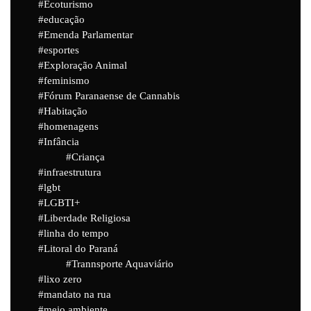
Ecoturismo
educação
Emenda Parlamentar
esportes
Exploração Animal
feminismo
Fórum Paranaense de Cannabis
Habitação
homenagens
Infância
Criança
infraestrutura
lgbt
LGBTI+
Liberdade Religiosa
linha do tempo
Litoral do Paraná
Trannsporte Aquaviário
lixo zero
mandato na rua
meio ambiente