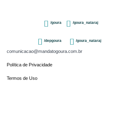
/goura
/goura_nataraj
/depgoura
/goura_nataraj
comunicacao@mandatogoura.com.br
Política de Privacidade
Termos de Uso