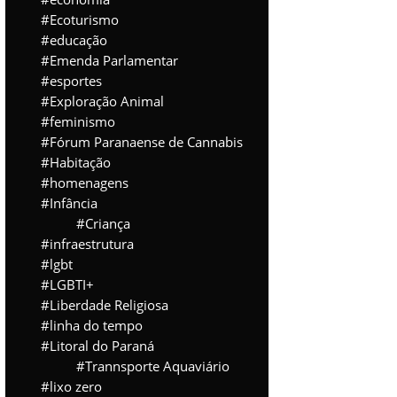
Ecoturismo
educação
Emenda Parlamentar
esportes
Exploração Animal
feminismo
Fórum Paranaense de Cannabis
Habitação
homenagens
Infância
Criança
infraestrutura
lgbt
LGBTI+
Liberdade Religiosa
linha do tempo
Litoral do Paraná
Trannsporte Aquaviário
lixo zero