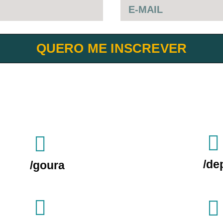
QUERO ME INSCREVER
/de
/goura