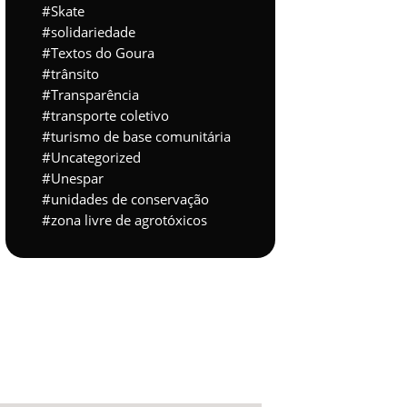
Skate
solidariedade
Textos do Goura
trânsito
Transparência
transporte coletivo
turismo de base comunitária
Uncategorized
Unespar
unidades de conservação
zona livre de agrotóxicos