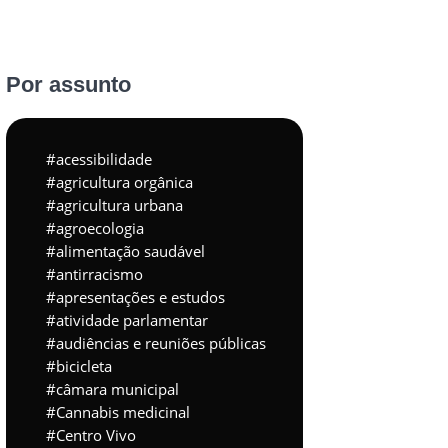
Por assunto
acessibilidade
agricultura orgânica
agricultura urbana
agroecologia
alimentação saudável
antirracismo
apresentações e estudos
atividade parlamentar
audiências e reuniões públicas
bicicleta
câmara municipal
Cannabis medicinal
Centro Vivo