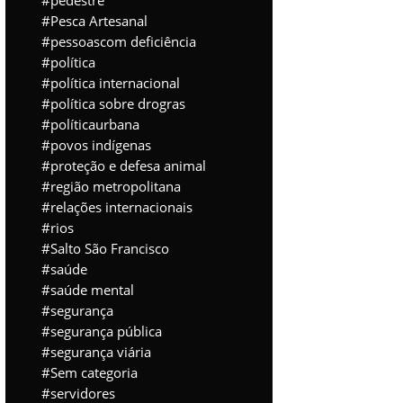
pedestre
Pesca Artesanal
pessoascom deficiência
política
política internacional
política sobre drogras
políticaurbana
povos indígenas
proteção e defesa animal
região metropolitana
relações internacionais
rios
Salto São Francisco
saúde
saúde mental
segurança
segurança pública
segurança viária
Sem categoria
servidores