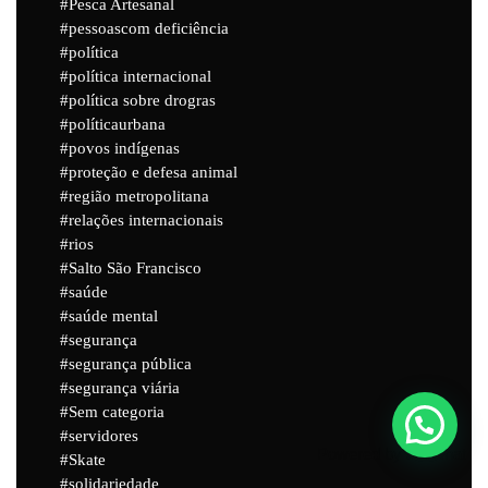
Pesca Artesanal
pessoascom deficiência
política
política internacional
política sobre drogras
políticaurbana
povos indígenas
proteção e defesa animal
região metropolitana
relações internacionais
rios
Salto São Francisco
saúde
saúde mental
segurança
segurança pública
segurança viária
Sem categoria
servidores
Powered by
Joinchat
Skate
solidariedade