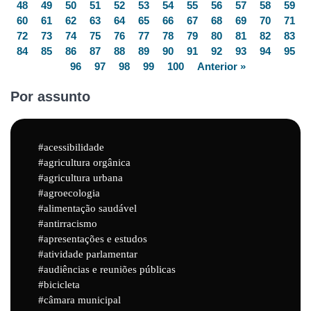
48
49
50
51
52
53
54
55
56
57
58
59
60
61
62
63
64
65
66
67
68
69
70
71
72
73
74
75
76
77
78
79
80
81
82
83
84
85
86
87
88
89
90
91
92
93
94
95
96
97
98
99
100
Anterior »
Por assunto
acessibilidade
agricultura orgânica
agricultura urbana
agroecologia
alimentação saudável
antirracismo
apresentações e estudos
atividade parlamentar
audiências e reuniões públicas
bicicleta
câmara municipal