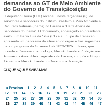
demandas ao GT de Meio Ambiente
do Governo de Transiçãosição
O deputado Goura (PDT) recebeu, nesta terça-feira (6), de
servidores e servidoras do Instituto Brasileiro e Meio Ambiente e
Recursos Naturais (Ibama) no Paraná a “Carta Aberta de
Servidores do Ibama”. O documento, endereçado ao presidente
eleito Luiz Inácio Lula da Silva (PT) e à Equipe de Transição,
apresenta um panorama da situação do órgão e traz sugestões
para o programa do Governo Lula 2023-2026. Goura, que
preside a Comissão de Ecologia, Meio Ambiente e Proteção aos
Animais da Assembleia Legislativa do Paraná, compõe o Grupo
Técnico de Meio Ambiente do Governo de Transição
CLIQUE AQUI E SAIBA MAIS
« Próximo
1
2
3
4
5
6
7
8
9
10
11
12
13
14
15
16
17
18
19
20
21
22
23
24
25
26
27
28
29
30
31
32
33
34
35
36
37
38
39
40
41
42
43
44
45
46
47