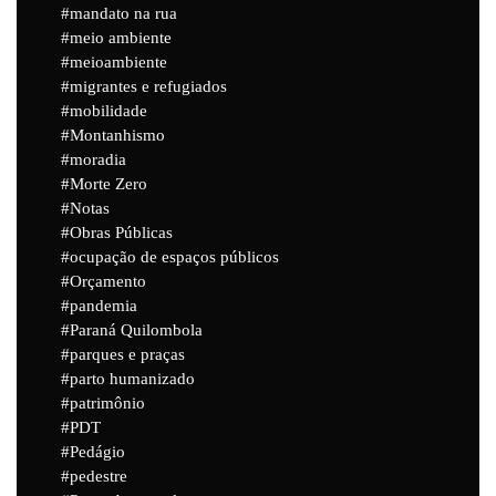
mandato na rua
meio ambiente
meioambiente
migrantes e refugiados
mobilidade
Montanhismo
moradia
Morte Zero
Notas
Obras Públicas
ocupação de espaços públicos
Orçamento
pandemia
Paraná Quilombola
parques e praças
parto humanizado
patrimônio
PDT
Pedágio
pedestre