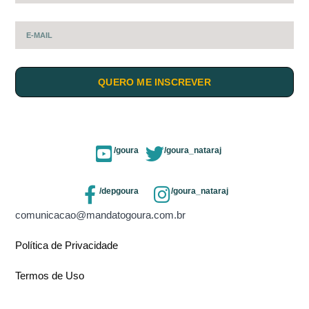
QUERO ME INSCREVER
/goura
/goura_nataraj
/depgoura
/goura_nataraj
comunicacao@mandatogoura.com.br
Política de Privacidade
Termos de Uso