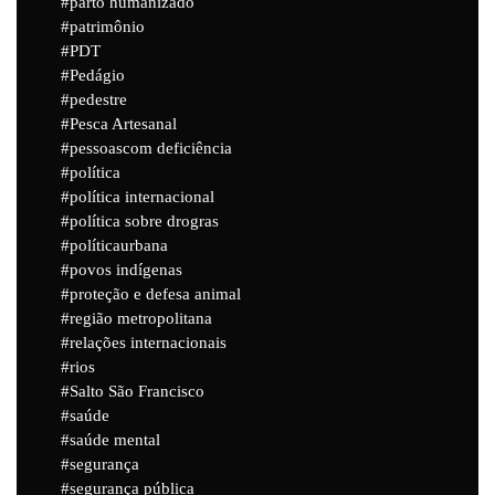
parto humanizado
patrimônio
PDT
Pedágio
pedestre
Pesca Artesanal
pessoascom deficiência
política
política internacional
política sobre drogras
políticaurbana
povos indígenas
proteção e defesa animal
região metropolitana
relações internacionais
rios
Salto São Francisco
saúde
saúde mental
segurança
segurança pública