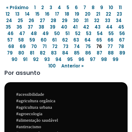
« Próximo
1
2
3
4
5
6
7
8
9
10
11
12
13
14
15
16
17
18
19
20
21
22
23
24
25
26
27
28
29
30
31
32
33
34
35
36
37
38
39
40
41
42
43
44
45
46
47
48
49
50
51
52
53
54
55
56
57
58
59
60
61
62
63
64
65
66
67
68
69
70
71
72
73
74
75
76
77
78
79
80
81
82
83
84
85
86
87
88
89
90
91
92
93
94
95
96
97
98
99
100
Anterior »
Por assunto
acessibilidade
agricultura orgânica
agricultura urbana
agroecologia
alimentação saudável
antirracismo