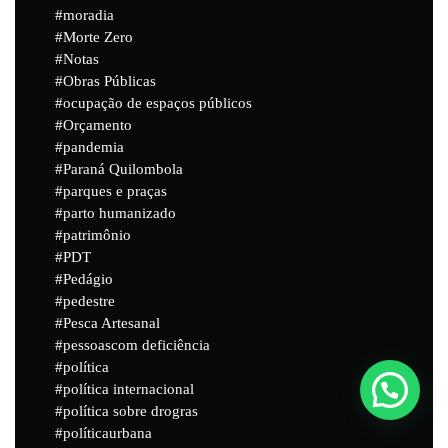
moradia
Morte Zero
Notas
Obras Públicas
ocupação de espaços públicos
Orçamento
pandemia
Paraná Quilombola
parques e praças
parto humanizado
patrimônio
PDT
Pedágio
pedestre
Pesca Artesanal
pessoascom deficiência
política
política internacional
política sobre drogras
Powered by
Joinchat
políticaurbana