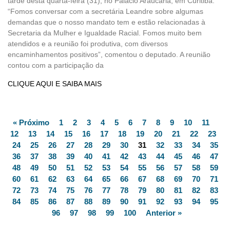
tarde desta quarta-feira (31), no Palácio Araucária, em Curitiba.
“Fomos conversar com a secretária Leandre sobre algumas
demandas que o nosso mandato tem e estão relacionadas à
Secretaria da Mulher e Igualdade Racial. Fomos muito bem
atendidos e a reunião foi produtiva, com diversos
encaminhamentos positivos”, comentou o deputado. A reunião
contou com a participação da
CLIQUE AQUI E SAIBA MAIS
« Próximo
1
2
3
4
5
6
7
8
9
10
11
12
13
14
15
16
17
18
19
20
21
22
23
24
25
26
27
28
29
30
31
32
33
34
35
36
37
38
39
40
41
42
43
44
45
46
47
48
49
50
51
52
53
54
55
56
57
58
59
60
61
62
63
64
65
66
67
68
69
70
71
72
73
74
75
76
77
78
79
80
81
82
83
84
85
86
87
88
89
90
91
92
93
94
95
96
97
98
99
100
Anterior »