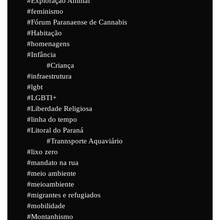
Exploração Animal
feminismo
Fórum Paranaense de Cannabis
Habitação
homenagens
Infância
Criança
infraestrutura
lgbt
LGBTI+
Liberdade Religiosa
linha do tempo
Litoral do Paraná
Trannsporte Aquaviário
lixo zero
mandato na rua
meio ambiente
meioambiente
migrantes e refugiados
mobilidade
Montanhismo