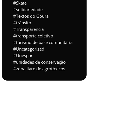
Skate
solidariedade
Textos do Goura
trânsito
Transparência
transporte coletivo
turismo de base comunitária
Uncategorized
Unespar
unidades de conservação
zona livre de agrotóxicos