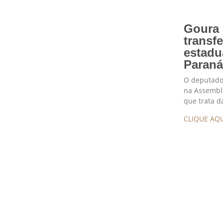
Goura 
transf
estadu
Paran
O deputado 
na Assemblei
que trata d
CLIQUE AQU