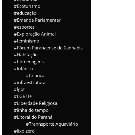
Ecoturismo
educação
Emenda Parlamentar
esportes
Exploração Animal
feminismo
Fórum Paranaense de Cannabis
Habitação
homenagens
Infância
Criança
infraestrutura
lgbt
LGBTI+
Liberdade Religiosa
linha do tempo
Litoral do Paraná
Trannsporte Aquaviário
lixo zero