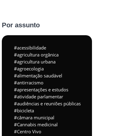
Por assunto
acessibilidade
agricultura orgânica
agricultura urbana
agroecologia
alimentação saudável
antirracismo
apresentações e estudos
atividade parlamentar
audiências e reuniões públicas
bicicleta
câmara municipal
Cannabis medicinal
Centro Vivo