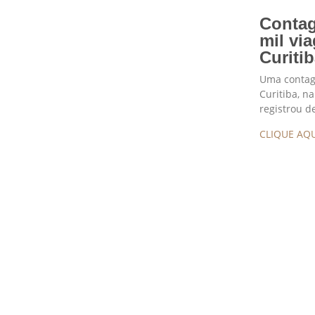
Contag
mil vi
Curiti
Uma contage
Curitiba, n
registrou d
CLIQUE AQU