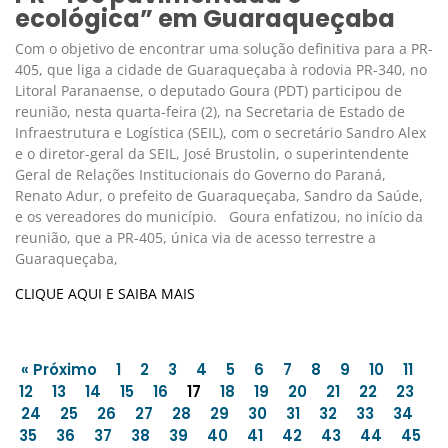
ecológica” em Guaraqueçaba
Com o objetivo de encontrar uma solução definitiva para a PR-
405, que liga a cidade de Guaraqueçaba à rodovia PR-340, no
Litoral Paranaense, o deputado Goura (PDT) participou de
reunião, nesta quarta-feira (2), na Secretaria de Estado de
Infraestrutura e Logística (SEIL), com o secretário Sandro Alex
e o diretor-geral da SEIL, José Brustolin, o superintendente
Geral de Relações Institucionais do Governo do Paraná,
Renato Adur, o prefeito de Guaraqueçaba, Sandro da Saúde,
e os vereadores do município. Goura enfatizou, no início da
reunião, que a PR-405, única via de acesso terrestre a
Guaraqueçaba,
CLIQUE AQUI E SAIBA MAIS
« Próximo
1
2
3
4
5
6
7
8
9
10
11
12
13
14
15
16
17
18
19
20
21
22
23
24
25
26
27
28
29
30
31
32
33
34
35
36
37
38
39
40
41
42
43
44
45