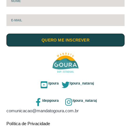
QUERO ME INSCREVER
/goura
/goura_nataraj
/depgoura
/goura_nataraj
comunicacao@mandatogoura.com.br
Política de Privacidade