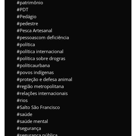
patrimônio
PDT
Pedágio
pedestre
Pesca Artesanal
pessoascom deficiência
política
política internacional
política sobre drogras
políticaurbana
povos indígenas
proteção e defesa animal
região metropolitana
relações internacionais
rios
Salto São Francisco
saúde
saúde mental
segurança
segurança pública