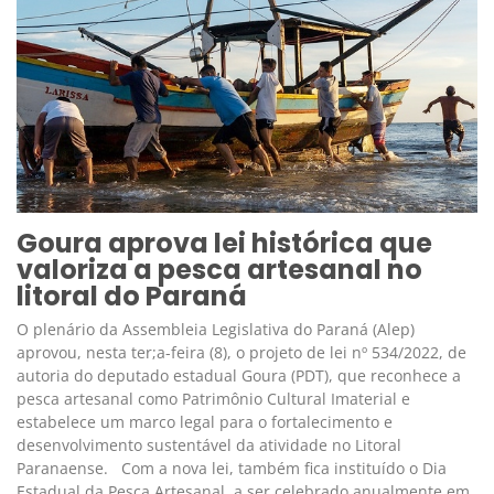
Goura aprova lei histórica que
valoriza a pesca artesanal no
litoral do Paraná
O plenário da Assembleia Legislativa do Paraná (Alep)
aprovou, nesta ter;a-feira (8), o projeto de lei nº 534/2022, de
autoria do deputado estadual Goura (PDT), que reconhece a
pesca artesanal como Patrimônio Cultural Imaterial e
estabelece um marco legal para o fortalecimento e
desenvolvimento sustentável da atividade no Litoral
Paranaense. Com a nova lei, também fica instituído o Dia
Estadual da Pesca Artesanal, a ser celebrado anualmente em