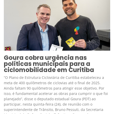
Goura cobra urgência nas
políticas municipais para a
ciclomobilidade em Curitiba
“O Plano de Estrutura Cicloviária de Curitiba estabeleceu a
meta de 400 quilômetros de ciclovias até o final de 2025.
Ainda faltam 90 quilômetros para atingir esse objetivo. Por
isso, é fundamental acelerar as obras para cumprir o que foi
planejado”, disse o deputado estadual Goura (PDT) ao
participar, nesta quinta-feira (24), de reunião com o
superintendente de Trânsito, Bruno Pessuti, da Secretaria