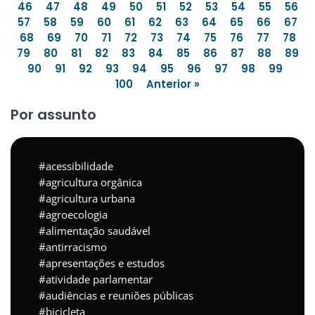
46
47
48
49
50
51
52
53
54
55
56
57
58
59
60
61
62
63
64
65
66
67
68
69
70
71
72
73
74
75
76
77
78
79
80
81
82
83
84
85
86
87
88
89
90
91
92
93
94
95
96
97
98
99
100
Anterior »
Por assunto
acessibilidade
agricultura orgânica
agricultura urbana
agroecologia
alimentação saudável
antirracismo
apresentações e estudos
atividade parlamentar
audiências e reuniões públicas
bicicleta