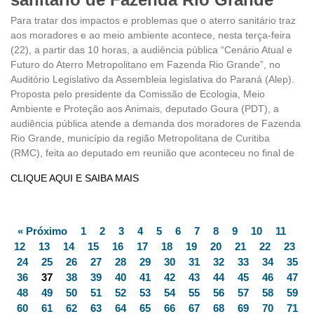
Para tratar dos impactos e problemas que o aterro sanitário traz
aos moradores e ao meio ambiente acontece, nesta terça-feira
(22), a partir das 10 horas, a audiência pública “Cenário Atual e
Futuro do Aterro Metropolitano em Fazenda Rio Grande”, no
Auditório Legislativo da Assembleia legislativa do Paraná (Alep).
Proposta pelo presidente da Comissão de Ecologia, Meio
Ambiente e Proteção aos Animais, deputado Goura (PDT), a
audiência pública atende a demanda dos moradores de Fazenda
Rio Grande, município da região Metropolitana de Curitiba
(RMC), feita ao deputado em reunião que aconteceu no final de
CLIQUE AQUI E SAIBA MAIS
« Próximo
1
2
3
4
5
6
7
8
9
10
11
12
13
14
15
16
17
18
19
20
21
22
23
24
25
26
27
28
29
30
31
32
33
34
35
36
37
38
39
40
41
42
43
44
45
46
47
48
49
50
51
52
53
54
55
56
57
58
59
60
61
62
63
64
65
66
67
68
69
70
71