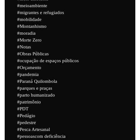
meioambiente
migrantes e refugiados
mobilidade
Montanhismo
moradia
Morte Zero
Notas
Obras Públicas
ocupação de espaços públicos
Orçamento
pandemia
Paraná Quilombola
parques e praças
parto humanizado
patrimônio
PDT
Pedágio
pedestre
Pesca Artesanal
pessoascom deficiência