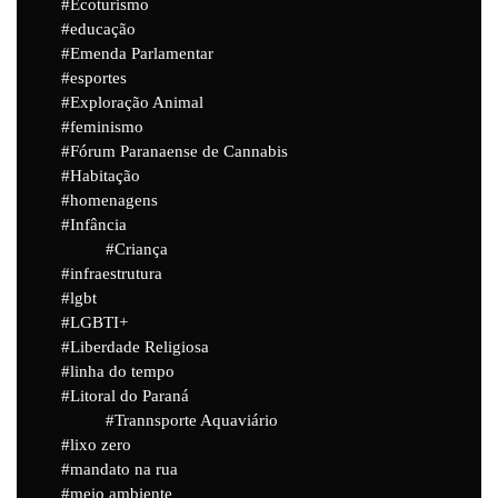
Ecoturismo
educação
Emenda Parlamentar
esportes
Exploração Animal
feminismo
Fórum Paranaense de Cannabis
Habitação
homenagens
Infância
Criança
infraestrutura
lgbt
LGBTI+
Liberdade Religiosa
linha do tempo
Litoral do Paraná
Trannsporte Aquaviário
lixo zero
mandato na rua
meio ambiente