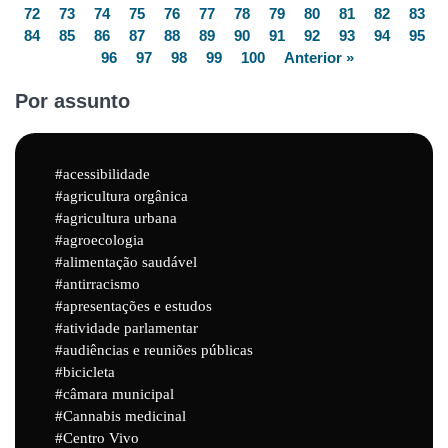
72
73
74
75
76
77
78
79
80
81
82
83
84
85
86
87
88
89
90
91
92
93
94
95
96
97
98
99
100
Anterior »
Por assunto
acessibilidade
agricultura orgânica
agricultura urbana
agroecologia
alimentação saudável
antirracismo
apresentações e estudos
atividade parlamentar
audiências e reuniões públicas
bicicleta
câmara municipal
Cannabis medicinal
Centro Vivo