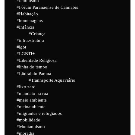
feminismo
Fórum Paranaense de Cannabis
Habitação
homenagens
Infância
Criança
infraestrutura
lgbt
LGBTI+
Liberdade Religiosa
linha do tempo
Litoral do Paraná
Trannsporte Aquaviário
lixo zero
mandato na rua
meio ambiente
meioambiente
migrantes e refugiados
mobilidade
Montanhismo
moradia