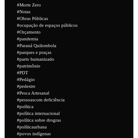
Morte Zero
Notas
Obras Públicas
ocupação de espaços públicos
Orçamento
pandemia
Paraná Quilombola
parques e praças
parto humanizado
patrimônio
PDT
Pedágio
pedestre
Pesca Artesanal
pessoascom deficiência
política
política internacional
política sobre drogras
políticaurbana
povos indígenas