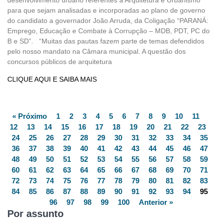
para que sejam analisadas e incorporadas ao plano de governo
do candidato a governador João Arruda, da Coligação “PARANÁ:
Emprego, Educação e Combate à Corrupção – MDB, PDT, PC do
B e SD”. “Muitas das pautas fazem parte de temas defendidos
pelo nosso mandato na Câmara municipal. A questão dos
concursos públicos de arquitetura
CLIQUE AQUI E SAIBA MAIS
« Próximo
1
2
3
4
5
6
7
8
9
10
11
12
13
14
15
16
17
18
19
20
21
22
23
24
25
26
27
28
29
30
31
32
33
34
35
36
37
38
39
40
41
42
43
44
45
46
47
48
49
50
51
52
53
54
55
56
57
58
59
60
61
62
63
64
65
66
67
68
69
70
71
72
73
74
75
76
77
78
79
80
81
82
83
84
85
86
87
88
89
90
91
92
93
94
95
96
97
98
99
100
Anterior »
Por assunto