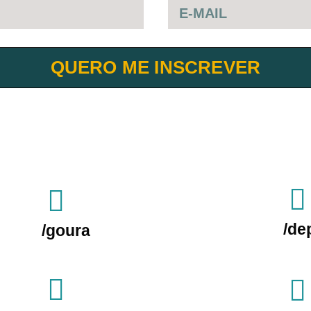
QUERO ME INSCREVER
/de
/goura