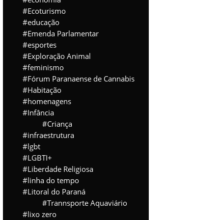
Ecoturismo
educação
Emenda Parlamentar
esportes
Exploração Animal
feminismo
Fórum Paranaense de Cannabis
Habitação
homenagens
Infância
Criança
infraestrutura
lgbt
LGBTI+
Liberdade Religiosa
linha do tempo
Litoral do Paraná
Trannsporte Aquaviário
lixo zero