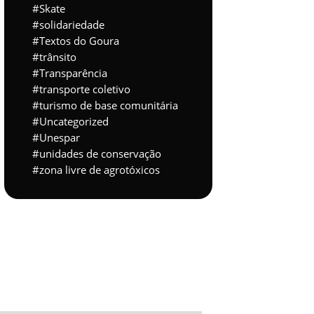
Skate
solidariedade
Textos do Goura
trânsito
Transparência
transporte coletivo
turismo de base comunitária
Uncategorized
Unespar
unidades de conservação
zona livre de agrotóxicos