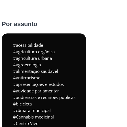
Por assunto
acessibilidade
agricultura orgânica
agricultura urbana
agroecologia
alimentação saudável
antirracismo
apresentações e estudos
atividade parlamentar
audiências e reuniões públicas
bicicleta
câmara municipal
Cannabis medicinal
Centro Vivo