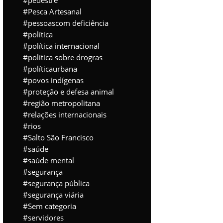
pedestre
Pesca Artesanal
pessoascom deficiência
política
política internacional
política sobre drogras
políticaurbana
povos indígenas
proteção e defesa animal
região metropolitana
relações internacionais
rios
Salto São Francisco
saúde
saúde mental
segurança
segurança pública
segurança viária
Sem categoria
servidores