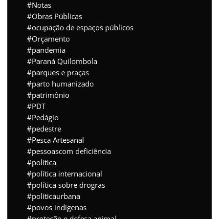
Notas
Obras Públicas
ocupação de espaços públicos
Orçamento
pandemia
Paraná Quilombola
parques e praças
parto humanizado
patrimônio
PDT
Pedágio
pedestre
Pesca Artesanal
pessoascom deficiência
política
política internacional
política sobre drogras
políticaurbana
povos indígenas
proteção e defesa animal