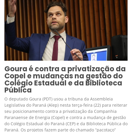
Goura é contra a privatização da
Copel e mudanças na gestão do
Colégio Estadual e da Biblioteca
Pública
O deputado Goura (PDT) usou a tribuna da Assembleia
Legislativa do Paraná (Alep) nesta terça-feira (22) para reiterar
seu posicionamento contra a privatização da Companhia
Paranaense de Energia (Copel) e contra a mudança de gestão
do Colégio Estadual do Paraná (CEP) e da Biblioteca Pública do
Paraná. Os projetos fazem parte do chamado “pacotaço”