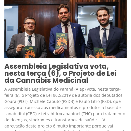
Assembleia Legislativa vota,
nesta terça (6), o Projeto de Lei
da Cannabis Medicinal
A Assembleia Legislativa do Paraná (Alep) vota, nesta terça-
feira (6), o Projeto de Lei 962/2019 de autoria dos deputados
Goura (PDT), Michele Caputo (PSDB) e Paulo Litro (PSD), que
assegura o acesso aos medicamentos e produtos à base de
canabidiol (CBD) e tetrahidrocanabinol (THC) para tratamento
de doenças, síndromes e transtornos de saúde. “A
aprovação deste projeto é muito importante porque vai