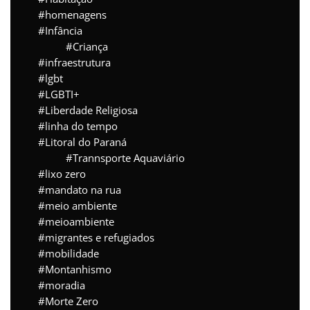
homenagens
Infância
Criança
infraestrutura
lgbt
LGBTI+
Liberdade Religiosa
linha do tempo
Litoral do Paraná
Trannsporte Aquaviário
lixo zero
mandato na rua
meio ambiente
meioambiente
migrantes e refugiados
mobilidade
Montanhismo
moradia
Morte Zero