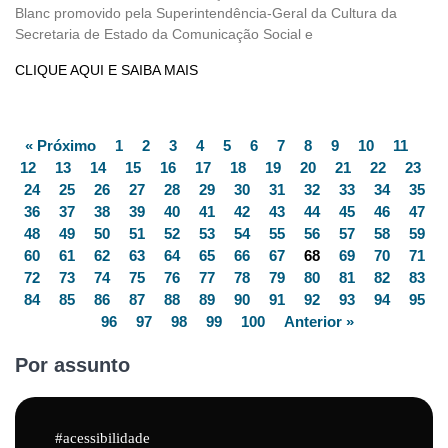
Blanc promovido pela Superintendência-Geral da Cultura da
Secretaria de Estado da Comunicação Social e
CLIQUE AQUI E SAIBA MAIS
« Próximo
1
2
3
4
5
6
7
8
9
10
11
12
13
14
15
16
17
18
19
20
21
22
23
24
25
26
27
28
29
30
31
32
33
34
35
36
37
38
39
40
41
42
43
44
45
46
47
48
49
50
51
52
53
54
55
56
57
58
59
60
61
62
63
64
65
66
67
68
69
70
71
72
73
74
75
76
77
78
79
80
81
82
83
84
85
86
87
88
89
90
91
92
93
94
95
96
97
98
99
100
Anterior »
Por assunto
acessibilidade