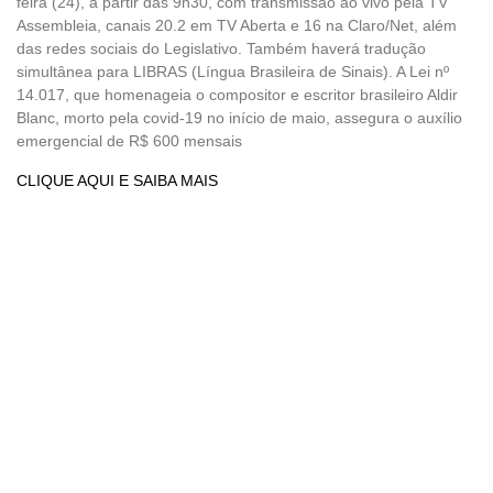
feira (24), a partir das 9h30, com transmissão ao vivo pela TV
Assembleia, canais 20.2 em TV Aberta e 16 na Claro/Net, além
das redes sociais do Legislativo. Também haverá tradução
simultânea para LIBRAS (Língua Brasileira de Sinais). A Lei nº
14.017, que homenageia o compositor e escritor brasileiro Aldir
Blanc, morto pela covid-19 no início de maio, assegura o auxílio
emergencial de R$ 600 mensais
CLIQUE AQUI E SAIBA MAIS