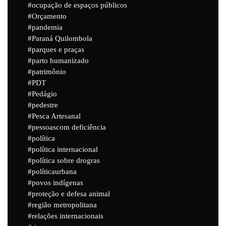
ocupação de espaços públicos
Orçamento
pandemia
Paraná Quilombola
parques e praças
parto humanizado
patrimônio
PDT
Pedágio
pedestre
Pesca Artesanal
pessoascom deficiência
política
política internacional
política sobre drogras
políticaurbana
povos indígenas
proteção e defesa animal
região metropolitana
relações internacionais