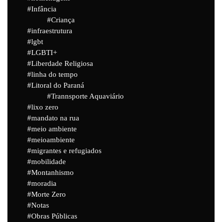
Infância
Criança
infraestrutura
lgbt
LGBTI+
Liberdade Religiosa
linha do tempo
Litoral do Paraná
Trannsporte Aquaviário
lixo zero
mandato na rua
meio ambiente
meioambiente
migrantes e refugiados
mobilidade
Montanhismo
moradia
Morte Zero
Notas
Obras Públicas