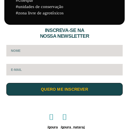
Unespar
unidades de conservação
zona livre de agrotóxicos
INSCREVA-SE NA
NOSSA NEWSLETTER
QUERO ME INSCREVER
/goura
/goura_nataraj