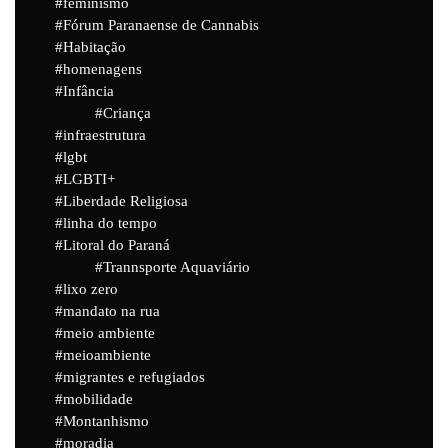
feminismo
Fórum Paranaense de Cannabis
Habitação
homenagens
Infância
Criança
infraestrutura
lgbt
LGBTI+
Liberdade Religiosa
linha do tempo
Litoral do Paraná
Trannsporte Aquaviário
lixo zero
mandato na rua
meio ambiente
meioambiente
migrantes e refugiados
mobilidade
Montanhismo
moradia