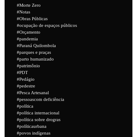
Morte Zero
Notas
Obras Públicas
ocupação de espaços públicos
Orçamento
pandemia
Paraná Quilombola
parques e praças
parto humanizado
patrimônio
PDT
Pedágio
pedestre
Pesca Artesanal
pessoascom deficiência
política
política internacional
política sobre drogras
políticaurbana
povos indígenas