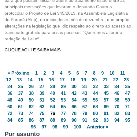
para que possam iniciar e aderir ao tratamento estão entre as
principais motivações que levaram o deputado Goura a
protocolar o Projeto de Lei 945/2019, na Assembleia Legislativa
do Paraná (Alep), no início deste mês de dezembro, que propõe
alterações na legislação que diz respeito ao direito ao acesso ao
transporte gratuito para essas pessoas. “Queremos alterar a
redação da Lei nº
CLIQUE AQUI E SAIBA MAIS
« Próximo
1
2
3
4
5
6
7
8
9
10
11
12
13
14
15
16
17
18
19
20
21
22
23
24
25
26
27
28
29
30
31
32
33
34
35
36
37
38
39
40
41
42
43
44
45
46
47
48
49
50
51
52
53
54
55
56
57
58
59
60
61
62
63
64
65
66
67
68
69
70
71
72
73
74
75
76
77
78
79
80
81
82
83
84
85
86
87
88
89
90
91
92
93
94
95
96
97
98
99
100
Anterior »
Por assunto