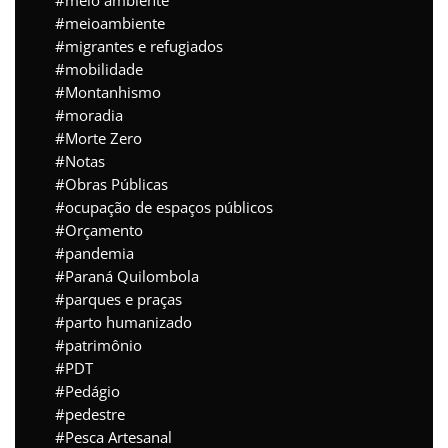
meio ambiente
meioambiente
migrantes e refugiados
mobilidade
Montanhismo
moradia
Morte Zero
Notas
Obras Públicas
ocupação de espaços públicos
Orçamento
pandemia
Paraná Quilombola
parques e praças
parto humanizado
patrimônio
PDT
Pedágio
pedestre
Pesca Artesanal