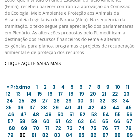
(Fema), recebeu parecer contrário à aprovação da Comissão
de Ecologia, Meio Ambiente e Proteção aos Animais da
Assembleia Legislativa do Paraná (Alep). Na sequência da
tramitação, o texto segue para apreciação dos parlamentares
em Plenário. As alterações propostas pelo PL modificam a
destinação dos recursos financeiros do Fema e alteram
exigências para planos, programas e projetos de recuperação
ambiental e de proteção dos recursos
CLIQUE AQUI E SAIBA MAIS
« Próximo
1
2
3
4
5
6
7
8
9
10
11
12
13
14
15
16
17
18
19
20
21
22
23
24
25
26
27
28
29
30
31
32
33
34
35
36
37
38
39
40
41
42
43
44
45
46
47
48
49
50
51
52
53
54
55
56
57
58
59
60
61
62
63
64
65
66
67
68
69
70
71
72
73
74
75
76
77
78
79
80
81
82
83
84
85
86
87
88
89