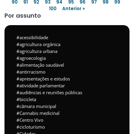
90
91
92
93
94
95
96
97
98
99
100
Anterior »
Por assunto
acessibilidade
agricultura orgânica
agricultura urbana
agroecologia
alimentação saudável
antirracismo
apresentações e estudos
atividade parlamentar
audiências e reuniões públicas
bicicleta
câmara municipal
Cannabis medicinal
Centro Vivo
cicloturismo
Cidades