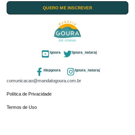
QUERO ME INSCREVER
/goura
/goura_nataraj
/depgoura
/goura_nataraj
comunicacao@mandatogoura.com.br
Política de Privacidade
Termos de Uso