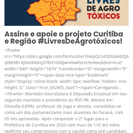
Assine e apoie o projeto Curitiba
e Região #LivresDeAgrotóxicos!
<iframe
src=”https://docs.google.com/forms/d/e/1FAIpQLSdGDGdebQJXh
qt8X9B1dJNix9XdnJSTRH1G06Jw/viewform?embedded=true”
width=”640″ height=”1874″ frameborder=”0″ marginwidth=”0″
marginheight=”0″><span data-mce-type=”bookmark”
style=”display: inline-block; width: 0px; overflow: hidden; line-
height: 0;” class=”mce_SELRES_start”></span>Carregando…
</iframe> Mandato GouraGoura é Deputado Estadual em seu
segundo mandato e presidente do PDT-PR. Mestre em
Filosofia (UFPR), professor de yoga e ativista, consolidou-se
como um dos parlamentares mais atuantes do Paraná, com
55 leis aprovadas. Após conquistar o 2º lugar para a
Prefeitura de Curitiba em 2020 com mais de 110 mil votos,
reafirma seu compromisso com a capital como pré-candidato