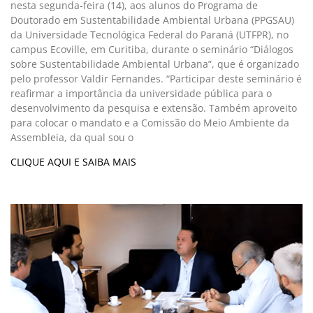
nesta segunda-feira (14), aos alunos do Programa de
Doutorado em Sustentabilidade Ambiental Urbana (PPGSAU)
da Universidade Tecnológica Federal do Paraná (UTFPR), no
campus Ecoville, em Curitiba, durante o seminário “Diálogos
sobre Sustentabilidade Ambiental Urbana”, que é organizado
pelo professor Valdir Fernandes. “Participar deste seminário é
reafirmar a importância da universidade pública para o
desenvolvimento da pesquisa e extensão. Também aproveito
para colocar o mandato e a Comissão do Meio Ambiente da
Assembleia, da qual sou o
CLIQUE AQUI E SAIBA MAIS