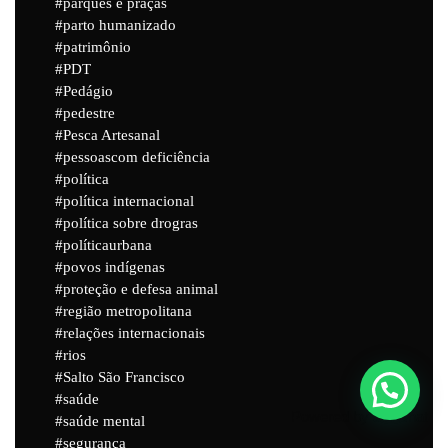
parques e praças
parto humanizado
patrimônio
PDT
Pedágio
pedestre
Pesca Artesanal
pessoascom deficiência
política
política internacional
política sobre drogras
políticaurbana
povos indígenas
proteção e defesa animal
região metropolitana
relações internacionais
rios
Salto São Francisco
saúde
Powered by
Joinchat
saúde mental
segurança