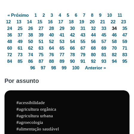
« Próximo
1
2
3
4
5
6
7
8
9
10
11
12
13
14
15
16
17
18
19
20
21
22
23
24
25
26
27
28
29
30
31
32
33
34
35
36
37
38
39
40
41
42
43
44
45
46
47
48
49
50
51
52
53
54
55
56
57
58
59
60
61
62
63
64
65
66
67
68
69
70
71
72
73
74
75
76
77
78
79
80
81
82
83
84
85
86
87
88
89
90
91
92
93
94
95
96
97
98
99
100
Anterior »
Por assunto
acessibilidade
agricultura orgânica
agricultura urbana
agroecologia
alimentação saudável