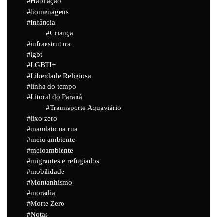
Habitação
homenagens
Infância
Criança
infraestrutura
lgbt
LGBTI+
Liberdade Religiosa
linha do tempo
Litoral do Paraná
Trannsporte Aquaviário
lixo zero
mandato na rua
meio ambiente
meioambiente
migrantes e refugiados
mobilidade
Montanhismo
moradia
Morte Zero
Notas