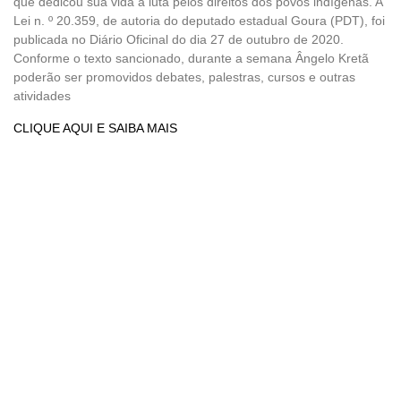
que dedicou sua vida à luta pelos direitos dos povos indígenas. A
Lei n. º 20.359, de autoria do deputado estadual Goura (PDT), foi
publicada no Diário Oficinal do dia 27 de outubro de 2020.
Conforme o texto sancionado, durante a semana Ângelo Kretã
poderão ser promovidos debates, palestras, cursos e outras
atividades
CLIQUE AQUI E SAIBA MAIS