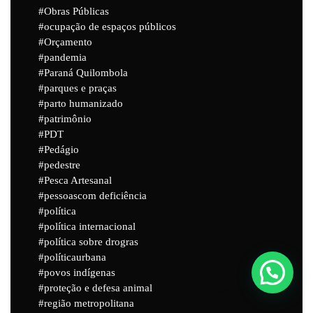
Obras Públicas
ocupação de espaços públicos
Orçamento
pandemia
Paraná Quilombola
parques e praças
parto humanizado
patrimônio
PDT
Pedágio
pedestre
Pesca Artesanal
pessoascom deficiência
política
política internacional
política sobre drogras
políticaurbana
povos indígenas
proteção e defesa animal
Powered by
Joinchat
região metropolitana