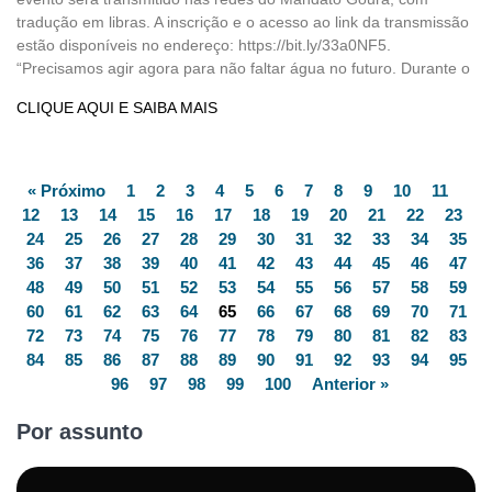
tradução em libras. A inscrição e o acesso ao link da transmissão
estão disponíveis no endereço: https://bit.ly/33a0NF5.
“Precisamos agir agora para não faltar água no futuro. Durante o
CLIQUE AQUI E SAIBA MAIS
« Próximo
1
2
3
4
5
6
7
8
9
10
11
12
13
14
15
16
17
18
19
20
21
22
23
24
25
26
27
28
29
30
31
32
33
34
35
36
37
38
39
40
41
42
43
44
45
46
47
48
49
50
51
52
53
54
55
56
57
58
59
60
61
62
63
64
65
66
67
68
69
70
71
72
73
74
75
76
77
78
79
80
81
82
83
84
85
86
87
88
89
90
91
92
93
94
95
96
97
98
99
100
Anterior »
Por assunto