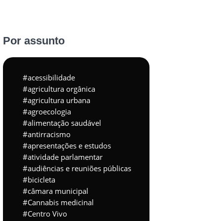
Por assunto
acessibilidade
agricultura orgânica
agricultura urbana
agroecologia
alimentação saudável
antirracismo
apresentações e estudos
atividade parlamentar
audiências e reuniões públicas
bicicleta
câmara municipal
Cannabis medicinal
Centro Vivo