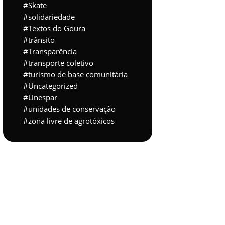
Skate
solidariedade
Textos do Goura
trânsito
Transparência
transporte coletivo
turismo de base comunitária
Uncategorized
Unespar
unidades de conservação
zona livre de agrotóxicos