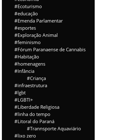
Ecoturismo
educação
Emenda Parlamentar
esportes
Exploração Animal
feminismo
Fórum Paranaense de Cannabis
Habitação
homenagens
Infância
Criança
infraestrutura
lgbt
LGBTI+
Liberdade Religiosa
linha do tempo
Litoral do Paraná
Trannsporte Aquaviário
lixo zero