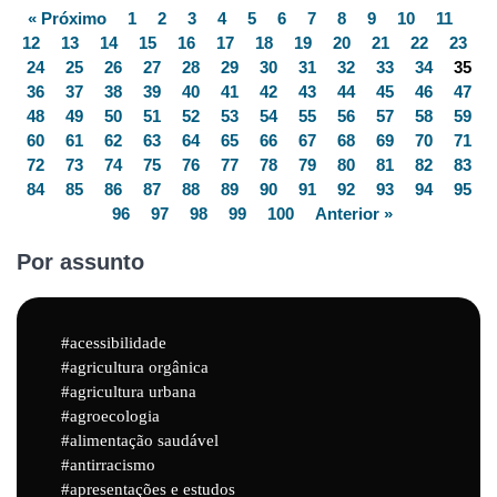
« Próximo
1
2
3
4
5
6
7
8
9
10
11
12
13
14
15
16
17
18
19
20
21
22
23
24
25
26
27
28
29
30
31
32
33
34
35
36
37
38
39
40
41
42
43
44
45
46
47
48
49
50
51
52
53
54
55
56
57
58
59
60
61
62
63
64
65
66
67
68
69
70
71
72
73
74
75
76
77
78
79
80
81
82
83
84
85
86
87
88
89
90
91
92
93
94
95
96
97
98
99
100
Anterior »
Por assunto
acessibilidade
agricultura orgânica
agricultura urbana
agroecologia
alimentação saudável
antirracismo
apresentações e estudos