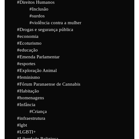
Direitos Humanos
Inclusão
surdos
violência contra a mulher
Drogas e segurança pública
economia
Ecoturismo
educação
Emenda Parlamentar
esportes
Exploração Animal
feminismo
Fórum Paranaense de Cannabis
Habitação
homenagens
Infância
Criança
infraestrutura
lgbt
LGBTI+
Liberdade Religiosa