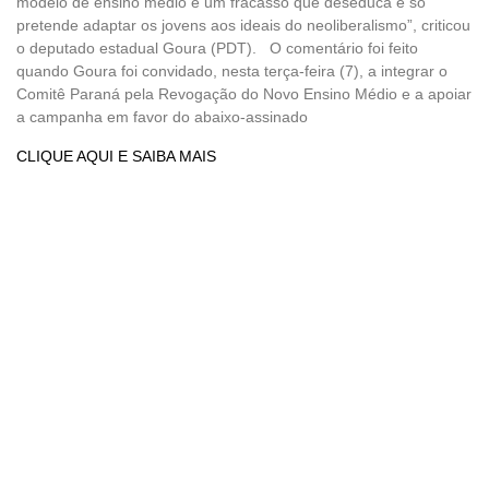
modelo de ensino médio é um fracasso que deseduca e só
pretende adaptar os jovens aos ideais do neoliberalismo”, criticou
o deputado estadual Goura (PDT). O comentário foi feito
quando Goura foi convidado, nesta terça-feira (7), a integrar o
Comitê Paraná pela Revogação do Novo Ensino Médio e a apoiar
a campanha em favor do abaixo-assinado
CLIQUE AQUI E SAIBA MAIS