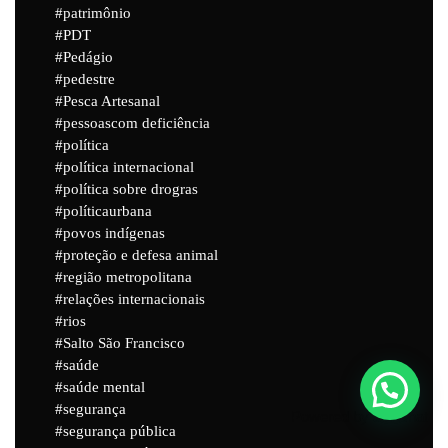
patrimônio
PDT
Pedágio
pedestre
Pesca Artesanal
pessoascom deficiência
política
política internacional
política sobre drogras
políticaurbana
povos indígenas
proteção e defesa animal
região metropolitana
relações internacionais
rios
Salto São Francisco
saúde
saúde mental
segurança
Powered by
Joinchat
segurança pública