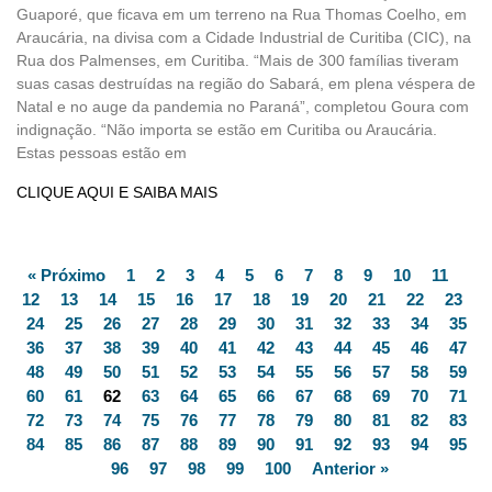
Guaporé, que ficava em um terreno na Rua Thomas Coelho, em
Araucária, na divisa com a Cidade Industrial de Curitiba (CIC), na
Rua dos Palmenses, em Curitiba. “Mais de 300 famílias tiveram
suas casas destruídas na região do Sabará, em plena véspera de
Natal e no auge da pandemia no Paraná”, completou Goura com
indignação. “Não importa se estão em Curitiba ou Araucária.
Estas pessoas estão em
CLIQUE AQUI E SAIBA MAIS
« Próximo
1
2
3
4
5
6
7
8
9
10
11
12
13
14
15
16
17
18
19
20
21
22
23
24
25
26
27
28
29
30
31
32
33
34
35
36
37
38
39
40
41
42
43
44
45
46
47
48
49
50
51
52
53
54
55
56
57
58
59
60
61
62
63
64
65
66
67
68
69
70
71
72
73
74
75
76
77
78
79
80
81
82
83
84
85
86
87
88
89
90
91
92
93
94
95
96
97
98
99
100
Anterior »