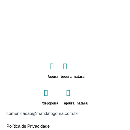
/goura
/goura_nataraj
/depgoura
/goura_nataraj
comunicacao@mandatogoura.com.br
Política de Privacidade