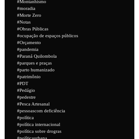
Montanhismo
moradia
Morte Zero
Notas
Obras Públicas
ocupação de espaços públicos
Orçamento
pandemia
Paraná Quilombola
parques e praças
parto humanizado
patrimônio
PDT
Pedágio
pedestre
Pesca Artesanal
pessoascom deficiência
política
política internacional
política sobre drogras
políticaurbana