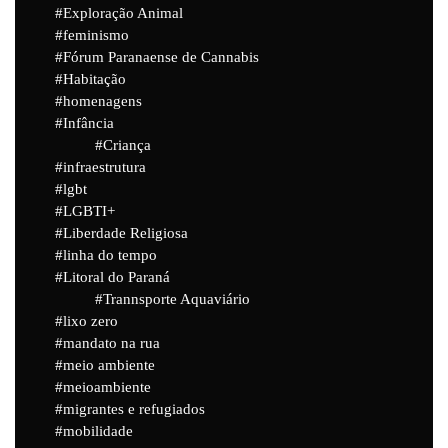
Exploração Animal
feminismo
Fórum Paranaense de Cannabis
Habitação
homenagens
Infância
Criança
infraestrutura
lgbt
LGBTI+
Liberdade Religiosa
linha do tempo
Litoral do Paraná
Trannsporte Aquaviário
lixo zero
mandato na rua
meio ambiente
meioambiente
migrantes e refugiados
mobilidade