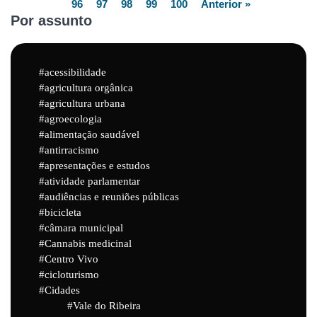
96
97
98
99
100
Anterior »
Por assunto
acessibilidade
agricultura orgânica
agricultura urbana
agroecologia
alimentação saudável
antirracismo
apresentações e estudos
atividade parlamentar
audiências e reuniões públicas
bicicleta
câmara municipal
Cannabis medicinal
Centro Vivo
cicloturismo
Cidades
Vale do Ribeira