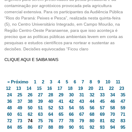
contaminação por agrotóxicos provocada pela agricultura
comercial extensiva. Para os participantes da Audiência Pública
“Rios do Paraná: Peixes e Pesca”, realizada nesta quinta-feira
(5), no Centro Universitário Integrado, em Campo Mourão, na
Região Centro-Oeste Paranaense, para que isso aconteça é
preciso que as políticas públicas ambientais levem em conta as
pesquisas e estudos científicos para nortear e sustentar as
decisões. Decisões equivocadas “Ficou claro
CLIQUE AQUI E SAIBA MAIS
« Próximo
1
2
3
4
5
6
7
8
9
10
11
12
13
14
15
16
17
18
19
20
21
22
23
24
25
26
27
28
29
30
31
32
33
34
35
36
37
38
39
40
41
42
43
44
45
46
47
48
49
50
51
52
53
54
55
56
57
58
59
60
61
62
63
64
65
66
67
68
69
70
71
72
73
74
75
76
77
78
79
80
81
82
83
84
85
86
87
88
89
90
91
92
93
94
95