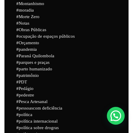
Montanhismo
moradia
Morte Zero
Notas
Obras Públicas
ocupação de espaços públicos
Orçamento
pandemia
Paraná Quilombola
parques e praças
parto humanizado
patrimônio
PDT
Pedágio
pedestre
Pesca Artesanal
pessoascom deficiência
política
política internacional
política sobre drogras