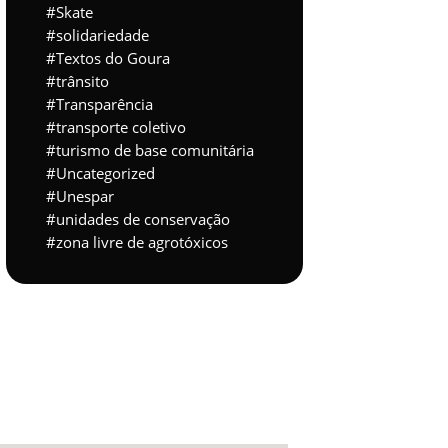
Skate
solidariedade
Textos do Goura
trânsito
Transparência
transporte coletivo
turismo de base comunitária
Uncategorized
Unespar
unidades de conservação
zona livre de agrotóxicos