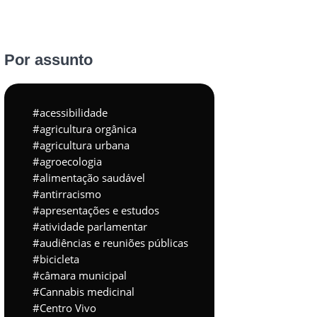
Por assunto
acessibilidade
agricultura orgânica
agricultura urbana
agroecologia
alimentação saudável
antirracismo
apresentações e estudos
atividade parlamentar
audiências e reuniões públicas
bicicleta
câmara municipal
Cannabis medicinal
Centro Vivo