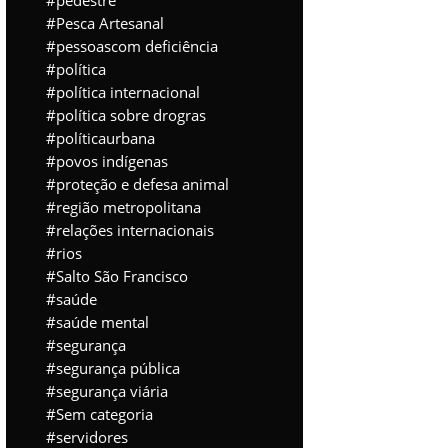
pedestre
Pesca Artesanal
pessoascom deficiência
política
política internacional
política sobre drogras
políticaurbana
povos indígenas
proteção e defesa animal
região metropolitana
relações internacionais
rios
Salto São Francisco
saúde
saúde mental
segurança
segurança pública
segurança viária
Sem categoria
servidores