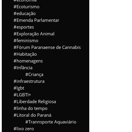
Ecoturismo
educação
Emenda Parlamentar
esportes
Exploração Animal
feminismo
Fórum Paranaense de Cannabis
Habitação
homenagens
Infância
Criança
infraestrutura
lgbt
LGBTI+
Liberdade Religiosa
linha do tempo
Litoral do Paraná
Trannsporte Aquaviário
lixo zero