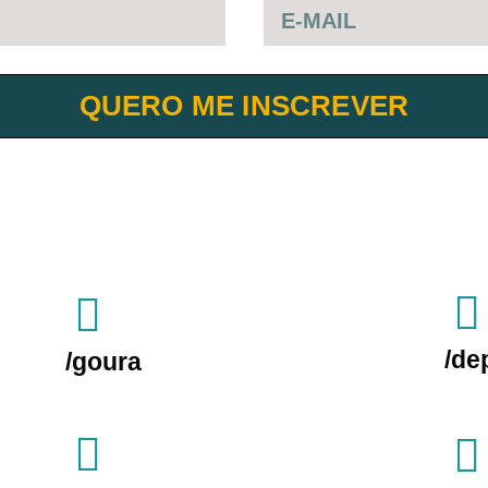
QUERO ME INSCREVER
/de
/goura