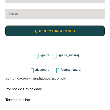
QUERO ME INSCREVER
/goura
/goura_nataraj
/depgoura
/goura_nataraj
comunicacao@mandatogoura.com.br
Política de Privacidade
Termos de Uso