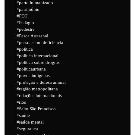
parto humanizado
patrimônio
PDT
Pedágio
pedestre
Pesca Artesanal
pessoascom deficiência
política
política internacional
política sobre drogras
políticaurbana
povos indígenas
proteção e defesa animal
região metropolitana
relações internacionais
rios
Salto São Francisco
saúde
saúde mental
segurança