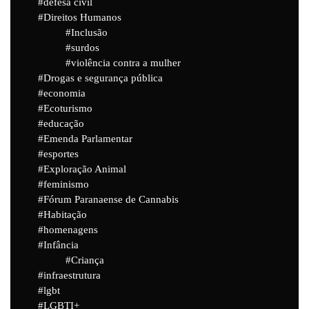
defesa civil
Direitos Humanos
Inclusão
surdos
violência contra a mulher
Drogas e segurança pública
economia
Ecoturismo
educação
Emenda Parlamentar
esportes
Exploração Animal
feminismo
Fórum Paranaense de Cannabis
Habitação
homenagens
Infância
Criança
infraestrutura
lgbt
LGBTI+