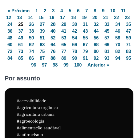
« Próximo
1
2
3
4
5
6
7
8
9
10
11
12
13
14
15
16
17
18
19
20
21
22
23
24
25
26
27
28
29
30
31
32
33
34
35
36
37
38
39
40
41
42
43
44
45
46
47
48
49
50
51
52
53
54
55
56
57
58
59
60
61
62
63
64
65
66
67
68
69
70
71
72
73
74
75
76
77
78
79
80
81
82
83
84
85
86
87
88
89
90
91
92
93
94
95
96
97
98
99
100
Anterior »
Por assunto
acessibilidade
agricultura orgânica
agricultura urbana
agroecologia
alimentação saudável
antirracismo