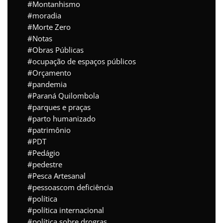
Montanhismo
moradia
Morte Zero
Notas
Obras Públicas
ocupação de espaços públicos
Orçamento
pandemia
Paraná Quilombola
parques e praças
parto humanizado
patrimônio
PDT
Pedágio
pedestre
Pesca Artesanal
pessoascom deficiência
política
política internacional
política sobre drogras