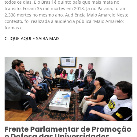
todos os dias. E o Brasil é quinto país que mais mata no
trânsito. Foram 35 mil mortes em 2018. Já no Paraná, foram
2.338 mortes no mesmo ano. Audiência Maio Amarelo Neste
contexto, foi realizada a audiência pública “Maio Amarelo:
formas e
CLIQUE AQUI E SAIBA MAIS
Frente Parlamentar de Promoção
e Defesa das Universidades