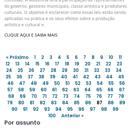
do governo, gestores municipais, classe artística e produtores
culturais. O objetivo é esclarecer como essas leis estão sendo
aplicadas na prática e os seus efeitos sobre a produção
artística e cultural e
CLIQUE AQUI E SAIBA MAIS
« Próximo
1
2
3
4
5
6
7
8
9
10
11
12
13
14
15
16
17
18
19
20
21
22
23
24
25
26
27
28
29
30
31
32
33
34
35
36
37
38
39
40
41
42
43
44
45
46
47
48
49
50
51
52
53
54
55
56
57
58
59
60
61
62
63
64
65
66
67
68
69
70
71
72
73
74
75
76
77
78
79
80
81
82
83
84
85
86
87
88
89
90
91
92
93
94
95
96
97
98
99
100
Anterior »
Por assunto