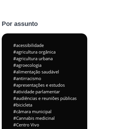
Por assunto
acessibilidade
agricultura orgânica
agricultura urbana
agroecologia
alimentação saudável
antirracismo
apresentações e estudos
atividade parlamentar
audiências e reuniões públicas
bicicleta
câmara municipal
Cannabis medicinal
Centro Vivo