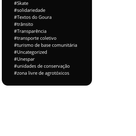
Skate
solidariedade
Textos do Goura
trânsito
Transparência
transporte coletivo
turismo de base comunitária
Uncategorized
Unespar
unidades de conservação
zona livre de agrotóxicos