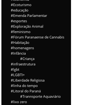
Ecoturismo
educação
Emenda Parlamentar
esportes
Exploração Animal
feminismo
Fórum Paranaense de Cannabis
Habitação
homenagens
Infância
Criança
infraestrutura
lgbt
LGBTI+
Liberdade Religiosa
linha do tempo
Litoral do Paraná
Trannsporte Aquaviário
lixo zero