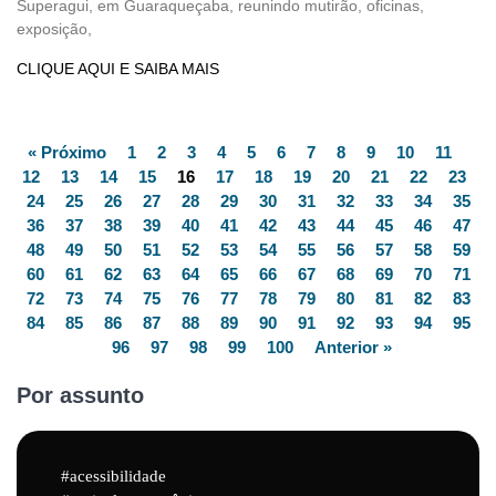
Superagui, em Guaraqueçaba, reunindo mutirão, oficinas,
exposição,
CLIQUE AQUI E SAIBA MAIS
« Próximo
1
2
3
4
5
6
7
8
9
10
11
12
13
14
15
16
17
18
19
20
21
22
23
24
25
26
27
28
29
30
31
32
33
34
35
36
37
38
39
40
41
42
43
44
45
46
47
48
49
50
51
52
53
54
55
56
57
58
59
60
61
62
63
64
65
66
67
68
69
70
71
72
73
74
75
76
77
78
79
80
81
82
83
84
85
86
87
88
89
90
91
92
93
94
95
96
97
98
99
100
Anterior »
Por assunto
acessibilidade