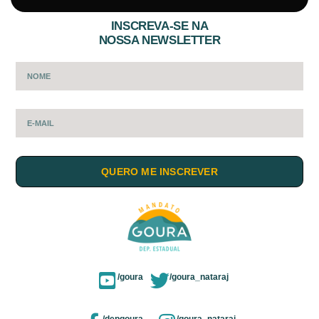
INSCREVA-SE NA
NOSSA NEWSLETTER
QUERO ME INSCREVER
/goura
/goura_nataraj
/depgoura
/goura_nataraj