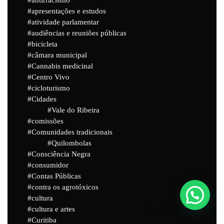
antirracismo
apresentações e estudos
atividade parlamentar
audiências e reuniões públicas
bicicleta
câmara municipal
Cannabis medicinal
Centro Vivo
cicloturismo
Cidades
Vale do Ribeira
comissões
Comunidades tradicionais
Quilombolas
Consciência Negra
consumidor
Contas Públicas
contra os agrotóxicos
cultura
Powered by
Joinchat
cultura e artes
Curitiba