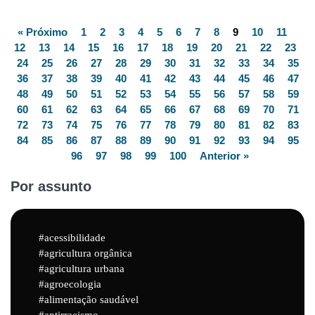
« Próximo
1
2
3
4
5
6
7
8
9
10
11
12
13
14
15
16
17
18
19
20
21
22
23
24
25
26
27
28
29
30
31
32
33
34
35
36
37
38
39
40
41
42
43
44
45
46
47
48
49
50
51
52
53
54
55
56
57
58
59
60
61
62
63
64
65
66
67
68
69
70
71
72
73
74
75
76
77
78
79
80
81
82
83
84
85
86
87
88
89
90
91
92
93
94
95
96
97
98
99
100
Anterior »
Por assunto
acessibilidade
agricultura orgânica
agricultura urbana
agroecologia
alimentação saudável