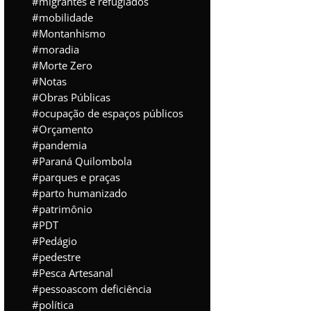
migrantes e refugiados
mobilidade
Montanhismo
moradia
Morte Zero
Notas
Obras Públicas
ocupação de espaços públicos
Orçamento
pandemia
Paraná Quilombola
parques e praças
parto humanizado
patrimônio
PDT
Pedágio
pedestre
Pesca Artesanal
pessoascom deficiência
política