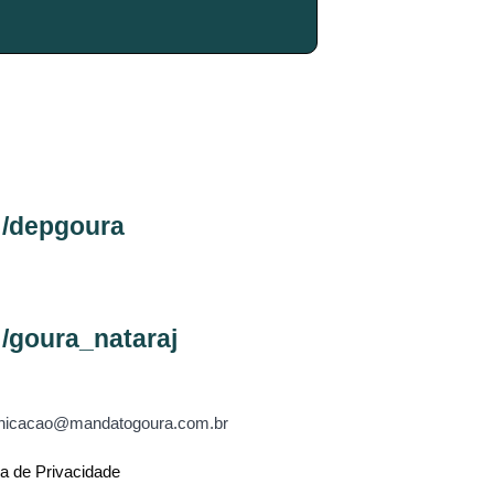
/depgoura
/goura_nataraj
icacao@mandatogoura.com.br
ca de Privacidade