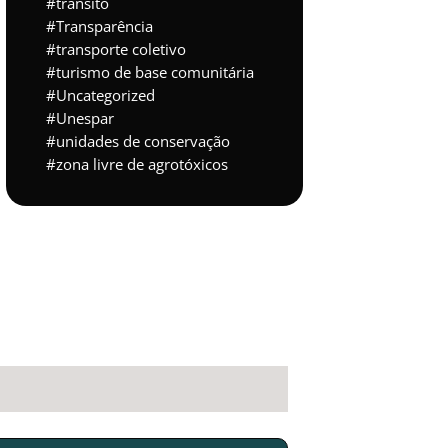
trânsito
Transparência
transporte coletivo
turismo de base comunitária
Uncategorized
Unespar
unidades de conservação
zona livre de agrotóxicos