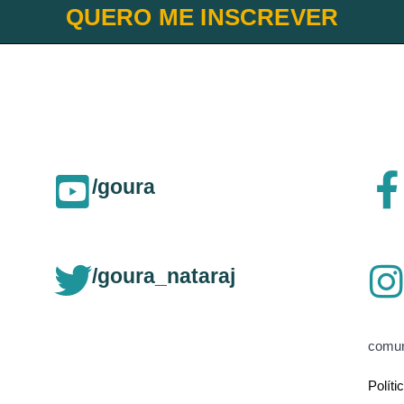
QUERO ME INSCREVER
/goura
/goura_nataraj
comun
Políti